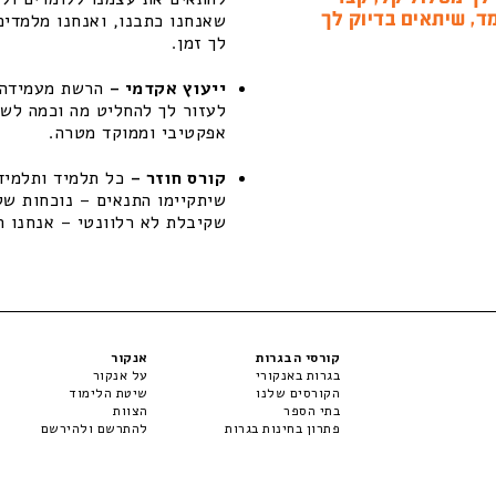
ד, שיתאים בדיוק לך
שאנחנו כתבנו, ואנחנו מלמדים
לך זמן.
ייעוץ אקדמי –
הרשת מעמידה ל
לעזור לך להחליט מה וכמה לשפ
אפקטיבי וממוקד מטרה.
קורס חוזר –
כל תלמיד ותלמידה
שקיבלת לא רלוונטי – אנחנו ת
קורסי הבגרות
אנקור
בגרות באנקורי
על אנקור
הקורסים שלנו
שיטת הלימוד
בתי הספר
הצוות
פתרון בחינות בגרות
להתרשם ולהירשם