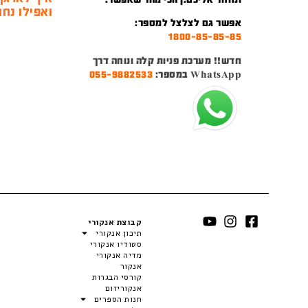
ואפילו נחמ
אפשר גם לצלצל למספר:
1800-85-85-85
חדש!! מערכת פניות קלה ונוחה דרך
WhatsApp במספר:
055-9882533
קבוצת אנקורי
תיכון אנקורי
סטודיו אנקורי
מדיה אנקורי
אנקור
קורסי הבגרות
אנקוריזום
חנות הספרים