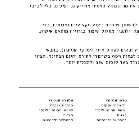
 את מה שנחוץ באמת: מדוייקים, יעילים, בלי לבזבז
רשותך שירותי ייעוץ מקצועיים ומנוסים, כדי
ר, ולתפור מסלול שיפור בגרויות מותאם אישית,
 זכאים לקורס חוזר (על פי התקנון), בתנאי
שיתקיימו התנאים – נוכחות של לפחות 90% בשיעורי הקורס וקיום הבחינה. הציון
מיד בעד לנסות שוב ולהצליח יותר.
מדיה אנקורי
סטודיו אנקורי
על מדיה אנקורי
סטודיו אנקורי
שיטה ותחומי לימוד
שיטה ותחומי הלימוד
הצוות
הצוות
להתרשם ולהירשם
להתרשם ולהירשם