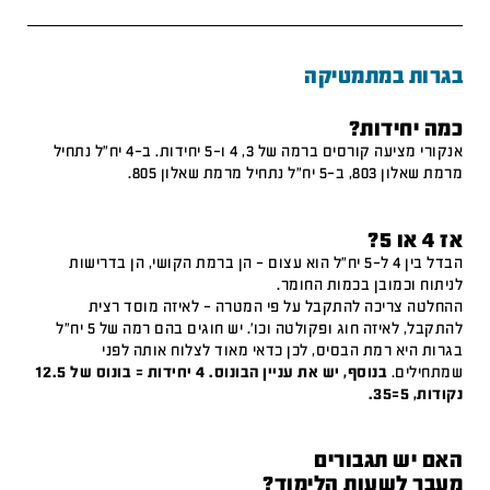
בגרות במתמטיקה
כמה יחידות?
אנקורי מציעה קורסים ברמה של 3, 4 ו-5 יחידות. ב-4 יח"ל נתחיל
מרמת שאלון 803, ב-5 יח"ל נתחיל מרמת שאלון 805.
אז 4 או 5?
הבדל בין 4 ל-5 יח"ל הוא עצום – הן ברמת הקושי, הן בדרישות
לניתוח וכמובן בכמות החומר.
ההחלטה צריכה להתקבל על פי המטרה – לאיזה מוסד רצית
להתקבל, לאיזה חוג ופקולטה וכו'. יש חוגים בהם רמה של 5 יח"ל
בגרות היא רמת הבסיס, לכן כדאי מאוד לצלוח אותה לפני
שמתחילים.
בנוסף, יש את עניין הבונוס. 4 יחידות = בונוס של 12.5
נקודות, 5=35.
האם יש תגבורים
מעבר לשעות הלימוד?