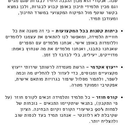
שנה. אנקורי הוא מכון ההכנה היחיד לבגרות שגם מגיש
וגם מכין תלמידי תיכון באופן קבוע לבגרות, ולכן נמצא
בקשר שוטף מול הפיקוח המקצועי במשרד החינוך,
ומעודכן תמיד.
כיתות קטנות בכל המקצועות –
כי זה משנה את כל
חוויית הלמידה, ומאפשר לנו להתאים את עצמנו ללומדים
וללומדות באופן אישי. אנחנו מלמדים עם הספרים
שאנחנו כתבנו, ואנחנו מלמדים את מה שנחוץ באמת:
מדוייקים, יעילים, בלי לבזבז לך זמן.
ייעוץ אקדמי –
הרשת מעמידה לרשותך שירותי ייעוץ
מקצועיים ומנוסים, כדי לעזור לך להחליט מה וכמה
לשפר, ולתפור מסלול שיפור בגרויות מותאם אישית,
אפקטיבי וממוקד מטרה.
קורס חוזר –
כל תלמיד ותלמידה זכאים לקורס חוזר (על
פי התקנון), בתנאי שיתקיימו התנאים – נוכחות של
לפחות 90% בשיעורי הקורס וקיום הבחינה. הציון
שקיבלת לא רלוונטי – אנחנו תמיד בעד לנסות שוב
ולהצליח יותר.