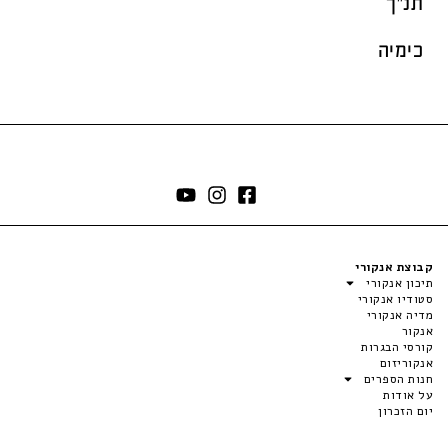
תנ"ך
כימיה
קבוצת אנקורי
תיכון אנקורי
סטודיו אנקורי
מדיה אנקורי
אנקור
קורסי הבגרות
אנקוריזום
חנות הספרים
על אודות
יום הזכרון