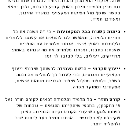
שנה. אנקורי הוא מכון ההכנה היחיד לבגרות שגם מגיש
וגם מכין תלמידי תיכון באופן קבוע לבגרות, ולכן נמצא
בקשר שוטף מול הפיקוח המקצועי במשרד החינוך,
ומעודכן תמיד.
כיתות קטנות בכל המקצועות –
כי זה משנה את כל
חוויית הלמידה, ומאפשר לנו להתאים את עצמנו ללומדים
וללומדות באופן אישי. אנחנו מלמדים עם הספרים
שאנחנו כתבנו, ואנחנו מלמדים את מה שנחוץ באמת:
מדוייקים, יעילים, בלי לבזבז לך זמן.
ייעוץ אקדמי –
הרשת מעמידה לרשותך שירותי ייעוץ
מקצועיים ומנוסים, כדי לעזור לך להחליט מה וכמה
לשפר, ולתפור מסלול שיפור בגרויות מותאם אישית,
אפקטיבי וממוקד מטרה.
קורס חוזר –
כל תלמיד ותלמידה זכאים לקורס חוזר (על
פי התקנון), בתנאי שיתקיימו התנאים – נוכחות של
לפחות 90% בשיעורי הקורס וקיום הבחינה. הציון
שקיבלת לא רלוונטי – אנחנו תמיד בעד לנסות שוב
ולהצליח יותר.