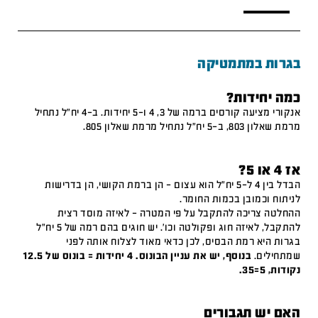
בגרות במתמטיקה
כמה יחידות?
אנקורי מציעה קורסים ברמה של 3, 4 ו-5 יחידות. ב-4 יח"ל נתחיל
מרמת שאלון 803, ב-5 יח"ל נתחיל מרמת שאלון 805.
אז 4 או 5?
הבדל בין 4 ל-5 יח"ל הוא עצום – הן ברמת הקושי, הן בדרישות
לניתוח וכמובן בכמות החומר.
ההחלטה צריכה להתקבל על פי המטרה – לאיזה מוסד רצית
להתקבל, לאיזה חוג ופקולטה וכו'. יש חוגים בהם רמה של 5 יח"ל
בגרות היא רמת הבסיס, לכן כדאי מאוד לצלוח אותה לפני
שמתחילים.
בנוסף, יש את עניין הבונוס. 4 יחידות = בונוס של 12.5
נקודות, 5=35.
האם יש תגבורים