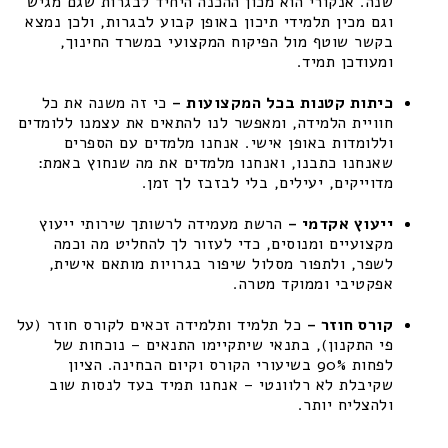
שנה. אנקורי הוא מכון ההכנה היחיד לבגרות שגם מגיש
וגם מכין תלמידי תיכון באופן קבוע לבגרות, ולכן נמצא
בקשר שוטף מול הפיקוח המקצועי במשרד החינוך,
ומעודכן תמיד.
כיתות קטנות בכל המקצועות –
כי זה משנה את כל
חוויית הלמידה, ומאפשר לנו להתאים את עצמנו ללומדים
וללומדות באופן אישי. אנחנו מלמדים עם הספרים
שאנחנו כתבנו, ואנחנו מלמדים את מה שנחוץ באמת:
מדוייקים, יעילים, בלי לבזבז לך זמן.
ייעוץ אקדמי –
הרשת מעמידה לרשותך שירותי ייעוץ
מקצועיים ומנוסים, כדי לעזור לך להחליט מה וכמה
לשפר, ולתפור מסלול שיפור בגרויות מותאם אישית,
אפקטיבי וממוקד מטרה.
קורס חוזר –
כל תלמיד ותלמידה זכאים לקורס חוזר (על
פי התקנון), בתנאי שיתקיימו התנאים – נוכחות של
לפחות 90% בשיעורי הקורס וקיום הבחינה. הציון
שקיבלת לא רלוונטי – אנחנו תמיד בעד לנסות שוב
ולהצליח יותר.