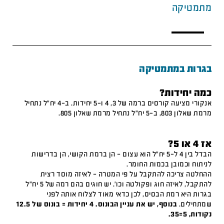
מתמטיקה
בגרות במתמטיקה
כמה יחידות?
אנקורי מציעה קורסים ברמה של 3, 4 ו-5 יחידות. ב-4 יח"ל נתחיל
מרמת שאלון 803, ב-5 יח"ל נתחיל מרמת שאלון 805.
אז 4 או 5?
הבדל בין 4 ל-5 יח"ל הוא עצום – הן ברמת הקושי, הן בדרישות
לניתוח וכמובן בכמות החומר.
ההחלטה צריכה להתקבל על פי המטרה – לאיזה מוסד רצית
להתקבל, לאיזה חוג ופקולטה וכו'. יש חוגים בהם רמה של 5 יח"ל
בגרות היא רמת הבסיס, לכן כדאי מאוד לצלוח אותה לפני
שמתחילים.
בנוסף, יש את עניין הבונוס. 4 יחידות = בונוס של 12.5
נקודות, 5=35.