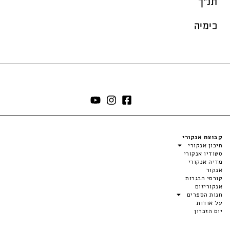
תנ"ך
כימיה
קבוצת אנקורי
תיכון אנקורי
סטודיו אנקורי
מדיה אנקורי
אנקור
קורסי הבגרות
אנקוריזום
חנות הספרים
על אודות
יום הזכרון