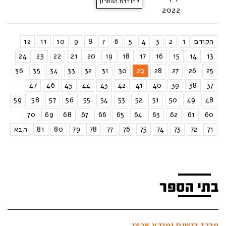
להורדת הפתרון
2022
הקודם
1
2
3
4
5
6
7
8
9
10
11
12
24
23
22
21
20
19
18
17
16
15
14
13
36
35
34
33
32
31
30
29
28
27
26
25
47
46
45
44
43
42
41
40
39
38
37
59
58
57
56
55
54
53
52
51
50
49
48
70
69
68
67
66
65
64
63
62
61
60
71
72
73
74
75
76
77
78
79
80
81
הבא
בתי הספר
מרכז רישום ומידע ארצי