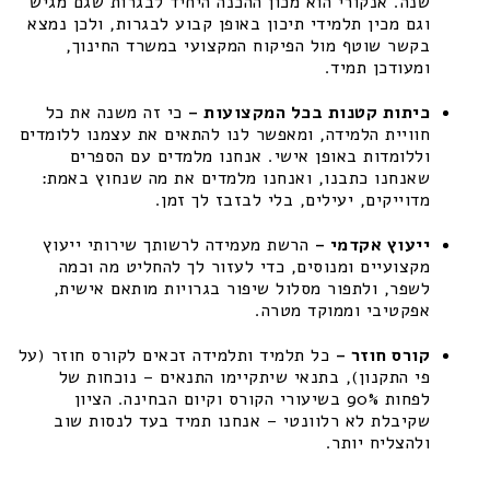
שנה. אנקורי הוא מכון ההכנה היחיד לבגרות שגם מגיש
וגם מכין תלמידי תיכון באופן קבוע לבגרות, ולכן נמצא
בקשר שוטף מול הפיקוח המקצועי במשרד החינוך,
ומעודכן תמיד.
כיתות קטנות בכל המקצועות –
כי זה משנה את כל
חוויית הלמידה, ומאפשר לנו להתאים את עצמנו ללומדים
וללומדות באופן אישי. אנחנו מלמדים עם הספרים
שאנחנו כתבנו, ואנחנו מלמדים את מה שנחוץ באמת:
מדוייקים, יעילים, בלי לבזבז לך זמן.
ייעוץ אקדמי –
הרשת מעמידה לרשותך שירותי ייעוץ
מקצועיים ומנוסים, כדי לעזור לך להחליט מה וכמה
לשפר, ולתפור מסלול שיפור בגרויות מותאם אישית,
אפקטיבי וממוקד מטרה.
קורס חוזר –
כל תלמיד ותלמידה זכאים לקורס חוזר (על
פי התקנון), בתנאי שיתקיימו התנאים – נוכחות של
לפחות 90% בשיעורי הקורס וקיום הבחינה. הציון
שקיבלת לא רלוונטי – אנחנו תמיד בעד לנסות שוב
ולהצליח יותר.