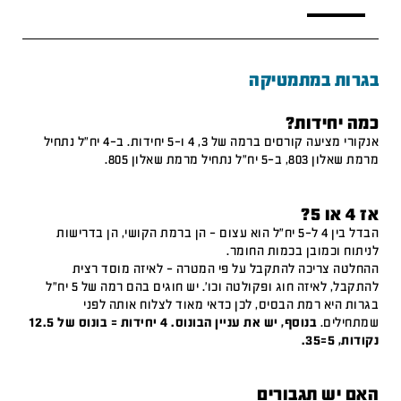
בגרות במתמטיקה
כמה יחידות?
אנקורי מציעה קורסים ברמה של 3, 4 ו-5 יחידות. ב-4 יח"ל נתחיל
מרמת שאלון 803, ב-5 יח"ל נתחיל מרמת שאלון 805.
אז 4 או 5?
הבדל בין 4 ל-5 יח"ל הוא עצום – הן ברמת הקושי, הן בדרישות
לניתוח וכמובן בכמות החומר.
ההחלטה צריכה להתקבל על פי המטרה – לאיזה מוסד רצית
להתקבל, לאיזה חוג ופקולטה וכו'. יש חוגים בהם רמה של 5 יח"ל
בגרות היא רמת הבסיס, לכן כדאי מאוד לצלוח אותה לפני
שמתחילים.
בנוסף, יש את עניין הבונוס. 4 יחידות = בונוס של 12.5
נקודות, 5=35.
האם יש תגבורים