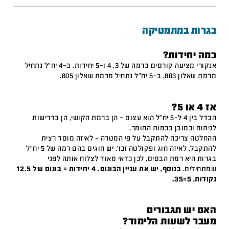
בגרות במתמטיקה
כמה יחידות?
אנקורי מציעה קורסים ברמה של 3, 4 ו-5 יחידות. ב-4 יח"ל נתחיל
מרמת שאלון 803, ב-5 יח"ל נתחיל מרמת שאלון 805.
אז 4 או 5?
הבדל בין 4 ל-5 יח"ל הוא עצום – הן ברמת הקושי, הן בדרישות
לניתוח וכמובן בכמות החומר.
ההחלטה צריכה להתקבל על פי המטרה – לאיזה מוסד רצית
להתקבל, לאיזה חוג ופקולטה וכו'. יש חוגים בהם רמה של 5 יח"ל
בגרות היא רמת הבסיס, לכן כדאי מאוד לצלוח אותה לפני
שמתחילים.
בנוסף, יש את עניין הבונוס. 4 יחידות = בונוס של 12.5
נקודות, 5=35.
האם יש תגבורים
מעבר לשעות הלימוד?