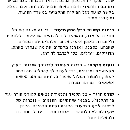
שנה. אנקורי הוא מכון ההכנה היחיד לבגרות שגם מגיש
וגם מכין תלמידי תיכון באופן קבוע לבגרות, ולכן נמצא
בקשר שוטף מול הפיקוח המקצועי במשרד החינוך,
ומעודכן תמיד.
כיתות קטנות בכל המקצועות –
כי זה משנה את כל
חוויית הלמידה, ומאפשר לנו להתאים את עצמנו ללומדים
וללומדות באופן אישי. אנחנו מלמדים עם הספרים
שאנחנו כתבנו, ואנחנו מלמדים את מה שנחוץ באמת:
מדוייקים, יעילים, בלי לבזבז לך זמן.
ייעוץ אקדמי –
הרשת מעמידה לרשותך שירותי ייעוץ
מקצועיים ומנוסים, כדי לעזור לך להחליט מה וכמה
לשפר, ולתפור מסלול שיפור בגרויות מותאם אישית,
אפקטיבי וממוקד מטרה.
קורס חוזר –
כל תלמיד ותלמידה זכאים לקורס חוזר (על
פי התקנון), בתנאי שיתקיימו התנאים – נוכחות של
לפחות 90% בשיעורי הקורס וקיום הבחינה. הציון
שקיבלת לא רלוונטי – אנחנו תמיד בעד לנסות שוב
ולהצליח יותר.