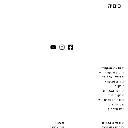
כימיה
קבוצת אנקורי
תיכון אנקורי
סטודיו אנקורי
מדיה אנקורי
אנקור
קורסי הבגרות
אנקוריזום
חנות הספרים
על אודות
יום הזכרון
קורסי הבגרות
אנקור
בגרות באנקורי
על אנקור