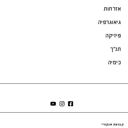
אזרחות
גיאוגרפיה
פיזיקה
תנ"ך
כימיה
קבוצת אנקורי