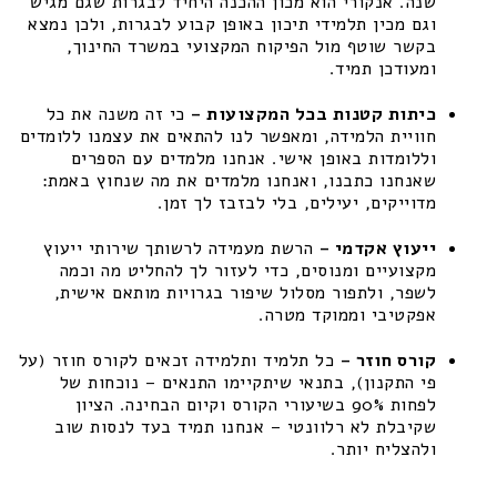
שנה. אנקורי הוא מכון ההכנה היחיד לבגרות שגם מגיש
וגם מכין תלמידי תיכון באופן קבוע לבגרות, ולכן נמצא
בקשר שוטף מול הפיקוח המקצועי במשרד החינוך,
ומעודכן תמיד.
כיתות קטנות בכל המקצועות –
כי זה משנה את כל
חוויית הלמידה, ומאפשר לנו להתאים את עצמנו ללומדים
וללומדות באופן אישי. אנחנו מלמדים עם הספרים
שאנחנו כתבנו, ואנחנו מלמדים את מה שנחוץ באמת:
מדוייקים, יעילים, בלי לבזבז לך זמן.
ייעוץ אקדמי –
הרשת מעמידה לרשותך שירותי ייעוץ
מקצועיים ומנוסים, כדי לעזור לך להחליט מה וכמה
לשפר, ולתפור מסלול שיפור בגרויות מותאם אישית,
אפקטיבי וממוקד מטרה.
קורס חוזר –
כל תלמיד ותלמידה זכאים לקורס חוזר (על
פי התקנון), בתנאי שיתקיימו התנאים – נוכחות של
לפחות 90% בשיעורי הקורס וקיום הבחינה. הציון
שקיבלת לא רלוונטי – אנחנו תמיד בעד לנסות שוב
ולהצליח יותר.