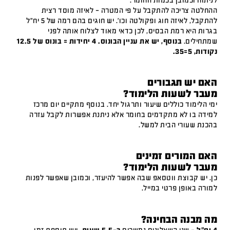
לניתוח וכמובן בכמות החומר.
ההחלטה צריכה להתקבל על פי המטרה – לאיזה מוסד רצית
להתקבל, לאיזה חוג ופקולטה וכו'. יש חוגים בהם רמה של 5 יח"ל
בגרות היא רמת הבסיס, לכן כדאי מאוד לצלוח אותה לפני
שמתחילים.
בנוסף, יש את עניין הבונוס. 4 יחידות = בונוס של 12.5
נקודות, 5=35.
האם יש תגבורים
מעבר לשעות הלימוד?
ימי הלימוד כוללים שיעור ותרגול יחד. בנוסף מתקיים יום מרכז
למידה בו לא מתקדמים בחומר אלא ניתנת אפשרות לקבל עזרה
בהכנת שעורי הבית למשל.
האם המורים זמינים
מעבר לשעות הלימוד?
כן. יש קבוצת ווטסאפ שבה אפשר להיעזר, וכמובן שאפשר לפנות
למורה באופן פרטי במייל.
מה מבנה הבחינה?