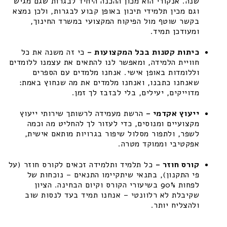
שנה. אנקורי הוא מכון ההכנה היחיד לבגרות שגם מגיש
וגם מכין תלמידי תיכון באופן קבוע לבגרות, ולכן נמצא
בקשר שוטף מול הפיקוח המקצועי במשרד החינוך,
ומעודכן תמיד.
כיתות קטנות בכל המקצועות –
כי זה משנה את כל
חוויית הלמידה, ומאפשר לנו להתאים את עצמנו ללומדים
וללומדות באופן אישי. אנחנו מלמדים עם הספרים
שאנחנו כתבנו, ואנחנו מלמדים את מה שנחוץ באמת:
מדוייקים, יעילים, בלי לבזבז לך זמן.
ייעוץ אקדמי –
הרשת מעמידה לרשותך שירותי ייעוץ
מקצועיים ומנוסים, כדי לעזור לך להחליט מה וכמה
לשפר, ולתפור מסלול שיפור בגרויות מותאם אישית,
אפקטיבי וממוקד מטרה.
קורס חוזר –
כל תלמיד ותלמידה זכאים לקורס חוזר (על
פי התקנון), בתנאי שיתקיימו התנאים – נוכחות של
לפחות 90% בשיעורי הקורס וקיום הבחינה. הציון
שקיבלת לא רלוונטי – אנחנו תמיד בעד לנסות שוב
ולהצליח יותר.