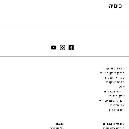
כימיה
קבוצת אנקורי
תיכון אנקורי
סטודיו אנקורי
מדיה אנקורי
אנקור
קורסי הבגרות
אנקוריזום
חנות הספרים
על אודות
יום הזכרון
קורסי הבגרות
אנקור
בגרות באנקורי
על אנקור