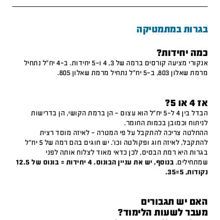
בגרות במתמטיקה
כמה יחידות?
אנקורי מציעה קורסים ברמה של 3, 4 ו-5 יחידות. ב-4 יח"ל נתחיל
מרמת שאלון 803, ב-5 יח"ל נתחיל מרמת שאלון 805.
אז 4 או 5?
הבדל בין 4 ל-5 יח"ל הוא עצום – הן ברמת הקושי, הן בדרישות
לניתוח וכמובן בכמות החומר.
ההחלטה צריכה להתקבל על פי המטרה – לאיזה מוסד רצית
להתקבל, לאיזה חוג ופקולטה וכו'. יש חוגים בהם רמה של 5 יח"ל
בגרות היא רמת הבסיס, לכן כדאי מאוד לצלוח אותה לפני
שמתחילים.
בנוסף, יש את עניין הבונוס. 4 יחידות = בונוס של 12.5
נקודות, 5=35.
האם יש תגבורים
מעבר לשעות הלימוד?