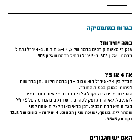
בגרות במתמטיקה
כמה יחידות?
אנקורי מציעה קורסים ברמה של 3, 4 ו-5 יחידות. ב-4 יח"ל נתחיל
מרמת שאלון 803, ב-5 יח"ל נתחיל מרמת שאלון 805.
אז 4 או 5?
הבדל בין 4 ל-5 יח"ל הוא עצום – הן ברמת הקושי, הן בדרישות
לניתוח וכמובן בכמות החומר.
ההחלטה צריכה להתקבל על פי המטרה – לאיזה מוסד רצית
להתקבל, לאיזה חוג ופקולטה וכו'. יש חוגים בהם רמה של 5 יח"ל
בגרות היא רמת הבסיס, לכן כדאי מאוד לצלוח אותה לפני
שמתחילים.
בנוסף, יש את עניין הבונוס. 4 יחידות = בונוס של 12.5
נקודות, 5=35.
האם יש תגבורים