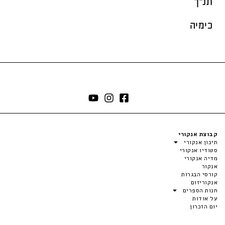
תנ"ך
כימיה
קבוצת אנקורי
תיכון אנקורי
סטודיו אנקורי
מדיה אנקורי
אנקור
קורסי הבגרות
אנקוריזום
חנות הספרים
על אודות
יום הזכרון