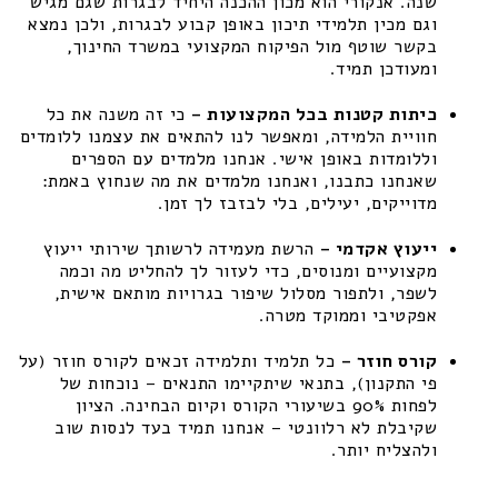
שנה. אנקורי הוא מכון ההכנה היחיד לבגרות שגם מגיש
וגם מכין תלמידי תיכון באופן קבוע לבגרות, ולכן נמצא
בקשר שוטף מול הפיקוח המקצועי במשרד החינוך,
ומעודכן תמיד.
כיתות קטנות בכל המקצועות –
כי זה משנה את כל
חוויית הלמידה, ומאפשר לנו להתאים את עצמנו ללומדים
וללומדות באופן אישי. אנחנו מלמדים עם הספרים
שאנחנו כתבנו, ואנחנו מלמדים את מה שנחוץ באמת:
מדוייקים, יעילים, בלי לבזבז לך זמן.
ייעוץ אקדמי –
הרשת מעמידה לרשותך שירותי ייעוץ
מקצועיים ומנוסים, כדי לעזור לך להחליט מה וכמה
לשפר, ולתפור מסלול שיפור בגרויות מותאם אישית,
אפקטיבי וממוקד מטרה.
קורס חוזר –
כל תלמיד ותלמידה זכאים לקורס חוזר (על
פי התקנון), בתנאי שיתקיימו התנאים – נוכחות של
לפחות 90% בשיעורי הקורס וקיום הבחינה. הציון
שקיבלת לא רלוונטי – אנחנו תמיד בעד לנסות שוב
ולהצליח יותר.