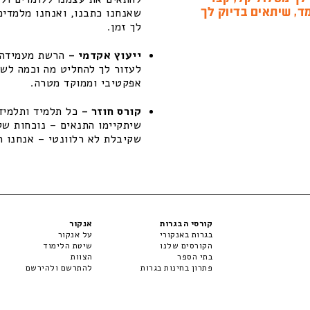
ד, שיתאים בדיוק לך
שאנחנו כתבנו, ואנחנו מלמדים
לך זמן.
ייעוץ אקדמי –
הרשת מעמידה ל
לעזור לך להחליט מה וכמה לשפ
אפקטיבי וממוקד מטרה.
קורס חוזר –
כל תלמיד ותלמידה
שקיבלת לא רלוונטי – אנחנו ת
קורסי הבגרות
אנקור
בגרות באנקורי
על אנקור
הקורסים שלנו
שיטת הלימוד
בתי הספר
הצוות
פתרון בחינות בגרות
להתרשם ולהירשם