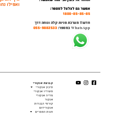
ואפילו נחמ
אפשר גם לצלצל למספר:
1800-85-85-85
חדש!! מערכת פניות קלה ונוחה דרך
WhatsApp במספר:
055-9882533
קבוצת אנקורי
תיכון אנקורי
סטודיו אנקורי
מדיה אנקורי
אנקור
קורסי הבגרות
אנקוריזום
חנות הספרים