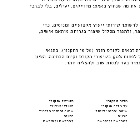
 את מה שנחוץ באמת: מדוייקים, יעילים, בלי לבזבז
רשותך שירותי ייעוץ מקצועיים ומנוסים, כדי
ר, ולתפור מסלול שיפור בגרויות מותאם אישית,
 זכאים לקורס חוזר (על פי התקנון), בתנאי
שיתקיימו התנאים – נוכחות של לפחות 90% בשיעורי הקורס וקיום הבחינה. הציון
מיד בעד לנסות שוב ולהצליח יותר.
מדיה אנקורי
סטודיו אנקורי
על מדיה אנקורי
סטודיו אנקורי
שיטה ותחומי לימוד
שיטה ותחומי הלימוד
הצוות
הצוות
להתרשם ולהירשם
להתרשם ולהירשם