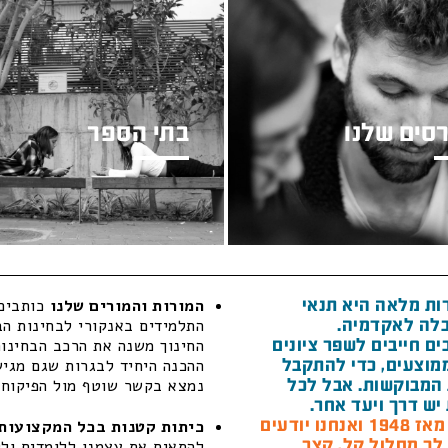
סים שלנו
בתי הספר
ות מלאה היא תנאי
המורות והמורים שלנו
כותבים 
לה לאקדמיה.
התלמידים באנקורי לבחינות הב
ם חייבים לשפר ציונים
החינוך משנה את הרכב הבחינות
מוצעים, כדי להתקבל
ההכנה היחיד לבגרות שגם מגיש 
המבוקשות. אבל לכל
נמצא בקשר שוטף מול הפיקוח ה
יש דרך ויעד אחר.
חנו יודעים
כיתות קטנות בכל המקצועות 
 לך מסלול קל, קצר
להתאים את עצמנו ללומדים ולל