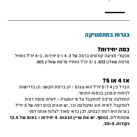
בגרות במתמטיקה
כמה יחידות?
אנקורי מציעה קורסים ברמה של 3, 4 ו-5 יחידות. ב-4 יח"ל נתחיל
מרמת שאלון 803, ב-5 יח"ל נתחיל מרמת שאלון 805.
אז 4 או 5?
הבדל בין 4 ל-5 יח"ל הוא עצום – הן ברמת הקושי, הן בדרישות
לניתוח וכמובן בכמות החומר.
ההחלטה צריכה להתקבל על פי המטרה – לאיזה מוסד רצית
להתקבל, לאיזה חוג ופקולטה וכו'. יש חוגים בהם רמה של 5 יח"ל
בגרות היא רמת הבסיס, לכן כדאי מאוד לצלוח אותה לפני
שמתחילים.
בנוסף, יש את עניין הבונוס. 4 יחידות = בונוס של 12.5
נקודות, 5=35.