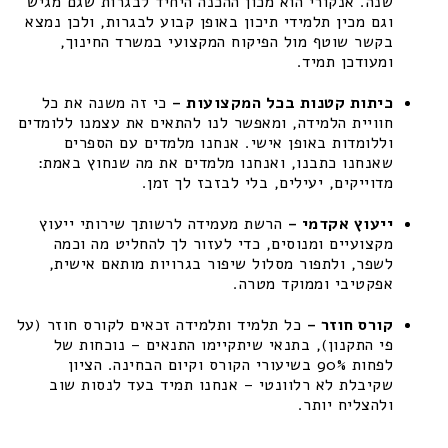
שנה. אנקורי הוא מכון ההכנה היחיד לבגרות שגם מגיש
וגם מכין תלמידי תיכון באופן קבוע לבגרות, ולכן נמצא
בקשר שוטף מול הפיקוח המקצועי במשרד החינוך,
ומעודכן תמיד.
כיתות קטנות בכל המקצועות –
כי זה משנה את כל
חוויית הלמידה, ומאפשר לנו להתאים את עצמנו ללומדים
וללומדות באופן אישי. אנחנו מלמדים עם הספרים
שאנחנו כתבנו, ואנחנו מלמדים את מה שנחוץ באמת:
מדוייקים, יעילים, בלי לבזבז לך זמן.
ייעוץ אקדמי –
הרשת מעמידה לרשותך שירותי ייעוץ
מקצועיים ומנוסים, כדי לעזור לך להחליט מה וכמה
לשפר, ולתפור מסלול שיפור בגרויות מותאם אישית,
אפקטיבי וממוקד מטרה.
קורס חוזר –
כל תלמיד ותלמידה זכאים לקורס חוזר (על
פי התקנון), בתנאי שיתקיימו התנאים – נוכחות של
לפחות 90% בשיעורי הקורס וקיום הבחינה. הציון
שקיבלת לא רלוונטי – אנחנו תמיד בעד לנסות שוב
ולהצליח יותר.