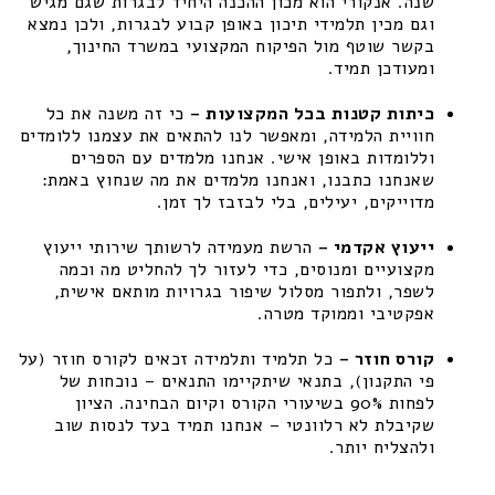
שנה. אנקורי הוא מכון ההכנה היחיד לבגרות שגם מגיש
וגם מכין תלמידי תיכון באופן קבוע לבגרות, ולכן נמצא
בקשר שוטף מול הפיקוח המקצועי במשרד החינוך,
ומעודכן תמיד.
כיתות קטנות בכל המקצועות –
כי זה משנה את כל
חוויית הלמידה, ומאפשר לנו להתאים את עצמנו ללומדים
וללומדות באופן אישי. אנחנו מלמדים עם הספרים
שאנחנו כתבנו, ואנחנו מלמדים את מה שנחוץ באמת:
מדוייקים, יעילים, בלי לבזבז לך זמן.
ייעוץ אקדמי –
הרשת מעמידה לרשותך שירותי ייעוץ
מקצועיים ומנוסים, כדי לעזור לך להחליט מה וכמה
לשפר, ולתפור מסלול שיפור בגרויות מותאם אישית,
אפקטיבי וממוקד מטרה.
קורס חוזר –
כל תלמיד ותלמידה זכאים לקורס חוזר (על
פי התקנון), בתנאי שיתקיימו התנאים – נוכחות של
לפחות 90% בשיעורי הקורס וקיום הבחינה. הציון
שקיבלת לא רלוונטי – אנחנו תמיד בעד לנסות שוב
ולהצליח יותר.