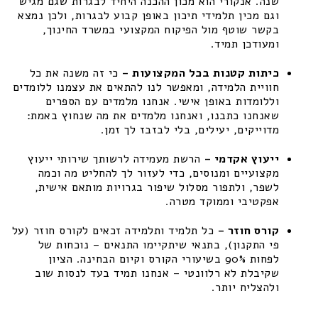
שנה. אנקורי הוא מכון ההכנה היחיד לבגרות שגם מגיש
וגם מכין תלמידי תיכון באופן קבוע לבגרות, ולכן נמצא
בקשר שוטף מול הפיקוח המקצועי במשרד החינוך,
ומעודכן תמיד.
כיתות קטנות בכל המקצועות –
כי זה משנה את כל
חוויית הלמידה, ומאפשר לנו להתאים את עצמנו ללומדים
וללומדות באופן אישי. אנחנו מלמדים עם הספרים
שאנחנו כתבנו, ואנחנו מלמדים את מה שנחוץ באמת:
מדוייקים, יעילים, בלי לבזבז לך זמן.
ייעוץ אקדמי –
הרשת מעמידה לרשותך שירותי ייעוץ
מקצועיים ומנוסים, כדי לעזור לך להחליט מה וכמה
לשפר, ולתפור מסלול שיפור בגרויות מותאם אישית,
אפקטיבי וממוקד מטרה.
קורס חוזר –
כל תלמיד ותלמידה זכאים לקורס חוזר (על
פי התקנון), בתנאי שיתקיימו התנאים – נוכחות של
לפחות 90% בשיעורי הקורס וקיום הבחינה. הציון
שקיבלת לא רלוונטי – אנחנו תמיד בעד לנסות שוב
ולהצליח יותר.