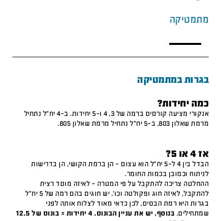
מתמטיקה
בגרות במתמטיקה
כמה יחידות?
אנקורי מציעה קורסים ברמה של 3, 4 ו-5 יחידות. ב-4 יח"ל נתחיל
מרמת שאלון 803, ב-5 יח"ל נתחיל מרמת שאלון 805.
אז 4 או 5?
הבדל בין 4 ל-5 יח"ל הוא עצום – הן ברמת הקושי, הן בדרישות
לניתוח וכמובן בכמות החומר.
ההחלטה צריכה להתקבל על פי המטרה – לאיזה מוסד רצית
להתקבל, לאיזה חוג ופקולטה וכו'. יש חוגים בהם רמה של 5 יח"ל
בגרות היא רמת הבסיס, לכן כדאי מאוד לצלוח אותה לפני
שמתחילים.
בנוסף, יש את עניין הבונוס. 4 יחידות = בונוס של 12.5