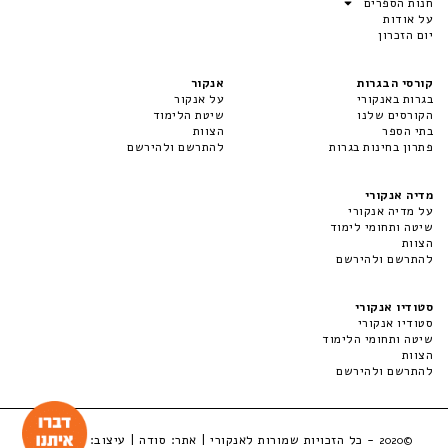
חנות הספרים
על אודות
יום הזכרון
קורסי הבגרות
אנקור
בגרות באנקורי
על אנקור
הקורסים שלנו
שיטת הלימוד
בתי הספר
הצוות
פתרון בחינות בגרות
להתרשם ולהירשם
מדיה אנקורי
על מדיה אנקורי
שיטה ותחומי לימוד
הצוות
להתרשם ולהירשם
סטודיו אנקורי
סטודיו אנקורי
שיטה ותחומי הלימוד
הצוות
להתרשם ולהירשם
- כל הזכויות שמורות לאנקורי | אתר:
סודה
| עיצוב:
LuckyBox
©2020