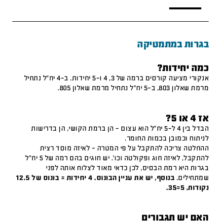
בגרות במתמטיקה
כמה יחידות?
אנקורי מציעה קורסים ברמה של 3, 4 ו-5 יחידות. ב-4 יח"ל נתחיל
מרמת שאלון 803, ב-5 יח"ל נתחיל מרמת שאלון 805.
אז 4 או 5?
הבדל בין 4 ל-5 יח"ל הוא עצום – הן ברמת הקושי, הן בדרישות
לניתוח וכמובן בכמות החומר.
ההחלטה צריכה להתקבל על פי המטרה – לאיזה מוסד רצית
להתקבל, לאיזה חוג ופקולטה וכו'. יש חוגים בהם רמה של 5 יח"ל
בגרות היא רמת הבסיס, לכן כדאי מאוד לצלוח אותה לפני
שמתחילים.
בנוסף, יש את עניין הבונוס. 4 יחידות = בונוס של 12.5
נקודות, 5=35.
האם יש תגבורים