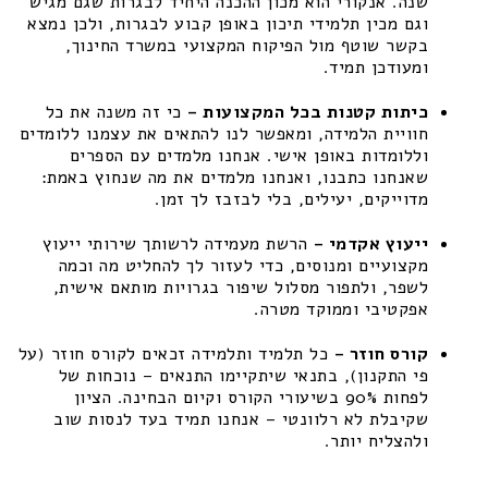
שנה. אנקורי הוא מכון ההכנה היחיד לבגרות שגם מגיש
וגם מכין תלמידי תיכון באופן קבוע לבגרות, ולכן נמצא
בקשר שוטף מול הפיקוח המקצועי במשרד החינוך,
ומעודכן תמיד.
כיתות קטנות בכל המקצועות –
כי זה משנה את כל
חוויית הלמידה, ומאפשר לנו להתאים את עצמנו ללומדים
וללומדות באופן אישי. אנחנו מלמדים עם הספרים
שאנחנו כתבנו, ואנחנו מלמדים את מה שנחוץ באמת:
מדוייקים, יעילים, בלי לבזבז לך זמן.
ייעוץ אקדמי –
הרשת מעמידה לרשותך שירותי ייעוץ
מקצועיים ומנוסים, כדי לעזור לך להחליט מה וכמה
לשפר, ולתפור מסלול שיפור בגרויות מותאם אישית,
אפקטיבי וממוקד מטרה.
קורס חוזר –
כל תלמיד ותלמידה זכאים לקורס חוזר (על
פי התקנון), בתנאי שיתקיימו התנאים – נוכחות של
לפחות 90% בשיעורי הקורס וקיום הבחינה. הציון
שקיבלת לא רלוונטי – אנחנו תמיד בעד לנסות שוב
ולהצליח יותר.