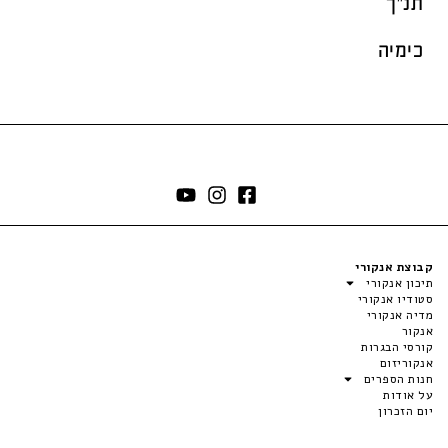
תנ"ך
כימיה
קבוצת אנקורי
תיכון אנקורי
סטודיו אנקורי
מדיה אנקורי
אנקור
קורסי הבגרות
אנקוריזום
חנות הספרים
על אודות
יום הזכרון