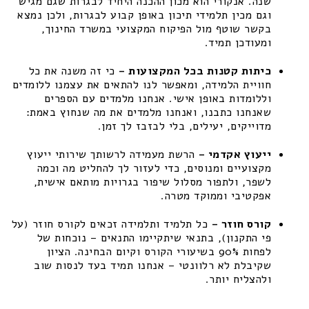
שנה. אנקורי הוא מכון ההכנה היחיד לבגרות שגם מגיש
וגם מכין תלמידי תיכון באופן קבוע לבגרות, ולכן נמצא
בקשר שוטף מול הפיקוח המקצועי במשרד החינוך,
ומעודכן תמיד.
כיתות קטנות בכל המקצועות –
כי זה משנה את כל
חוויית הלמידה, ומאפשר לנו להתאים את עצמנו ללומדים
וללומדות באופן אישי. אנחנו מלמדים עם הספרים
שאנחנו כתבנו, ואנחנו מלמדים את מה שנחוץ באמת:
מדוייקים, יעילים, בלי לבזבז לך זמן.
ייעוץ אקדמי –
הרשת מעמידה לרשותך שירותי ייעוץ
מקצועיים ומנוסים, כדי לעזור לך להחליט מה וכמה
לשפר, ולתפור מסלול שיפור בגרויות מותאם אישית,
אפקטיבי וממוקד מטרה.
קורס חוזר –
כל תלמיד ותלמידה זכאים לקורס חוזר (על
פי התקנון), בתנאי שיתקיימו התנאים – נוכחות של
לפחות 90% בשיעורי הקורס וקיום הבחינה. הציון
שקיבלת לא רלוונטי – אנחנו תמיד בעד לנסות שוב
ולהצליח יותר.