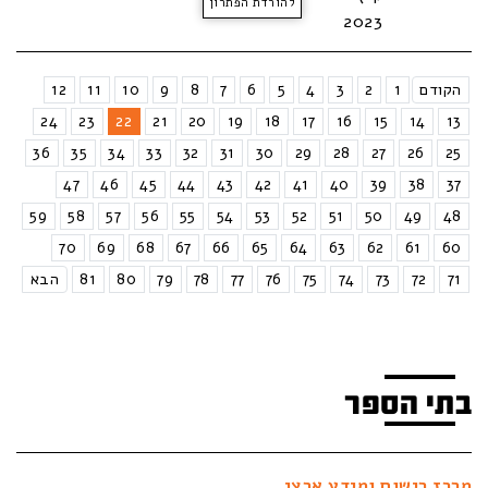
להורדת הפתרון
2023
הקודם
1
2
3
4
5
6
7
8
9
10
11
12
24
23
22
21
20
19
18
17
16
15
14
13
36
35
34
33
32
31
30
29
28
27
26
25
47
46
45
44
43
42
41
40
39
38
37
59
58
57
56
55
54
53
52
51
50
49
48
70
69
68
67
66
65
64
63
62
61
60
71
72
73
74
75
76
77
78
79
80
81
הבא
בתי הספר
מרכז רישום ומידע ארצי