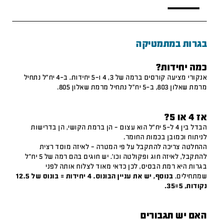
בגרות במתמטיקה
כמה יחידות?
אנקורי מציעה קורסים ברמה של 3, 4 ו-5 יחידות. ב-4 יח"ל נתחיל
מרמת שאלון 803, ב-5 יח"ל נתחיל מרמת שאלון 805.
אז 4 או 5?
הבדל בין 4 ל-5 יח"ל הוא עצום – הן ברמת הקושי, הן בדרישות
לניתוח וכמובן בכמות החומר.
ההחלטה צריכה להתקבל על פי המטרה – לאיזה מוסד רצית
להתקבל, לאיזה חוג ופקולטה וכו'. יש חוגים בהם רמה של 5 יח"ל
בגרות היא רמת הבסיס, לכן כדאי מאוד לצלוח אותה לפני
שמתחילים.
בנוסף, יש את עניין הבונוס. 4 יחידות = בונוס של 12.5
נקודות, 5=35.
האם יש תגבורים