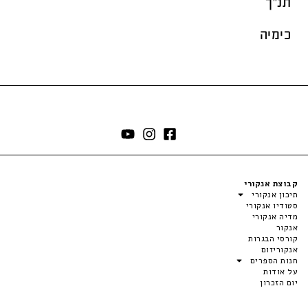
תנ"ך
כימיה
קבוצת אנקורי
תיכון אנקורי
סטודיו אנקורי
מדיה אנקורי
אנקור
קורסי הבגרות
אנקוריזום
חנות הספרים
על אודות
יום הזכרון