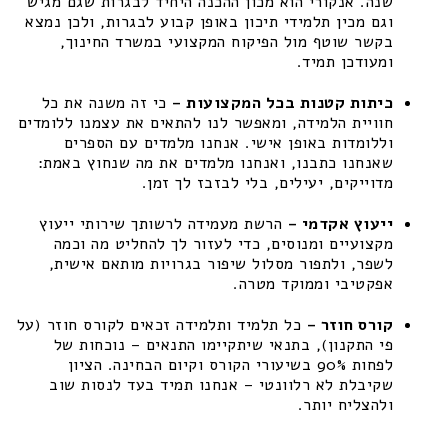
שנה. אנקורי הוא מכון ההכנה היחיד לבגרות שגם מגיש
וגם מכין תלמידי תיכון באופן קבוע לבגרות, ולכן נמצא
בקשר שוטף מול הפיקוח המקצועי במשרד החינוך,
ומעודכן תמיד.
כיתות קטנות בכל המקצועות –
כי זה משנה את כל
חוויית הלמידה, ומאפשר לנו להתאים את עצמנו ללומדים
וללומדות באופן אישי. אנחנו מלמדים עם הספרים
שאנחנו כתבנו, ואנחנו מלמדים את מה שנחוץ באמת:
מדוייקים, יעילים, בלי לבזבז לך זמן.
ייעוץ אקדמי –
הרשת מעמידה לרשותך שירותי ייעוץ
מקצועיים ומנוסים, כדי לעזור לך להחליט מה וכמה
לשפר, ולתפור מסלול שיפור בגרויות מותאם אישית,
אפקטיבי וממוקד מטרה.
קורס חוזר –
כל תלמיד ותלמידה זכאים לקורס חוזר (על
פי התקנון), בתנאי שיתקיימו התנאים – נוכחות של
לפחות 90% בשיעורי הקורס וקיום הבחינה. הציון
שקיבלת לא רלוונטי – אנחנו תמיד בעד לנסות שוב
ולהצליח יותר.