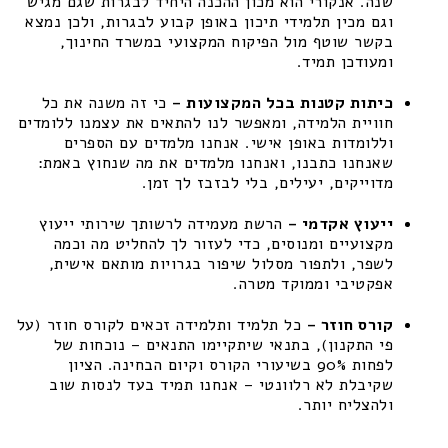
שנה. אנקורי הוא מכון ההכנה היחיד לבגרות שגם מגיש
וגם מכין תלמידי תיכון באופן קבוע לבגרות, ולכן נמצא
בקשר שוטף מול הפיקוח המקצועי במשרד החינוך,
ומעודכן תמיד.
כיתות קטנות בכל המקצועות –
כי זה משנה את כל
חוויית הלמידה, ומאפשר לנו להתאים את עצמנו ללומדים
וללומדות באופן אישי. אנחנו מלמדים עם הספרים
שאנחנו כתבנו, ואנחנו מלמדים את מה שנחוץ באמת:
מדוייקים, יעילים, בלי לבזבז לך זמן.
ייעוץ אקדמי –
הרשת מעמידה לרשותך שירותי ייעוץ
מקצועיים ומנוסים, כדי לעזור לך להחליט מה וכמה
לשפר, ולתפור מסלול שיפור בגרויות מותאם אישית,
אפקטיבי וממוקד מטרה.
קורס חוזר –
כל תלמיד ותלמידה זכאים לקורס חוזר (על
פי התקנון), בתנאי שיתקיימו התנאים – נוכחות של
לפחות 90% בשיעורי הקורס וקיום הבחינה. הציון
שקיבלת לא רלוונטי – אנחנו תמיד בעד לנסות שוב
ולהצליח יותר.