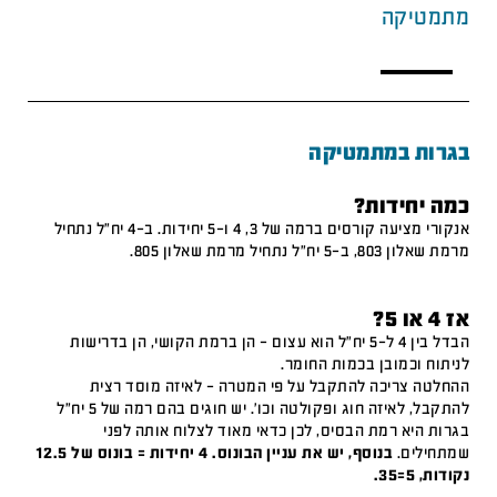
מתמטיקה
בגרות במתמטיקה
כמה יחידות?
אנקורי מציעה קורסים ברמה של 3, 4 ו-5 יחידות. ב-4 יח"ל נתחיל
מרמת שאלון 803, ב-5 יח"ל נתחיל מרמת שאלון 805.
אז 4 או 5?
הבדל בין 4 ל-5 יח"ל הוא עצום – הן ברמת הקושי, הן בדרישות
לניתוח וכמובן בכמות החומר.
ההחלטה צריכה להתקבל על פי המטרה – לאיזה מוסד רצית
להתקבל, לאיזה חוג ופקולטה וכו'. יש חוגים בהם רמה של 5 יח"ל
בגרות היא רמת הבסיס, לכן כדאי מאוד לצלוח אותה לפני
שמתחילים.
בנוסף, יש את עניין הבונוס. 4 יחידות = בונוס של 12.5
נקודות, 5=35.