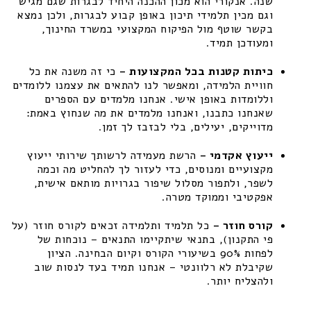
שנה. אנקורי הוא מכון ההכנה היחיד לבגרות שגם מגיש
וגם מכין תלמידי תיכון באופן קבוע לבגרות, ולכן נמצא
בקשר שוטף מול הפיקוח המקצועי במשרד החינוך,
ומעודכן תמיד.
כיתות קטנות בכל המקצועות –
כי זה משנה את כל
חוויית הלמידה, ומאפשר לנו להתאים את עצמנו ללומדים
וללומדות באופן אישי. אנחנו מלמדים עם הספרים
שאנחנו כתבנו, ואנחנו מלמדים את מה שנחוץ באמת:
מדוייקים, יעילים, בלי לבזבז לך זמן.
ייעוץ אקדמי –
הרשת מעמידה לרשותך שירותי ייעוץ
מקצועיים ומנוסים, כדי לעזור לך להחליט מה וכמה
לשפר, ולתפור מסלול שיפור בגרויות מותאם אישית,
אפקטיבי וממוקד מטרה.
קורס חוזר –
כל תלמיד ותלמידה זכאים לקורס חוזר (על
פי התקנון), בתנאי שיתקיימו התנאים – נוכחות של
לפחות 90% בשיעורי הקורס וקיום הבחינה. הציון
שקיבלת לא רלוונטי – אנחנו תמיד בעד לנסות שוב
ולהצליח יותר.