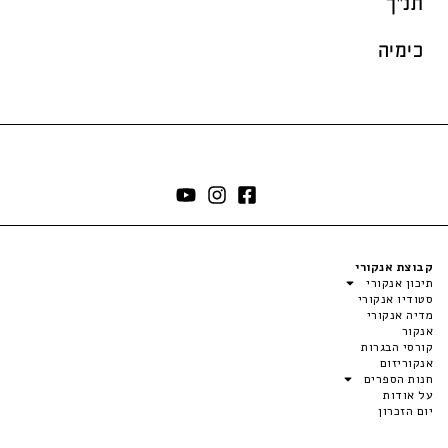
תנ"ך
כימיה
קבוצת אנקורי
תיכון אנקורי
סטודיו אנקורי
מדיה אנקורי
אנקור
קורסי הבגרות
אנקוריזום
חנות הספרים
על אודות
יום הזכרון