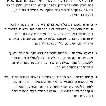
שנה. אנקורי הוא מכון ההכנה היחיד לבגרות שגם מגיש
וגם מכין תלמידי תיכון באופן קבוע לבגרות, ולכן נמצא
בקשר שוטף מול הפיקוח המקצועי במשרד החינוך,
ומעודכן תמיד.
כיתות קטנות בכל המקצועות –
כי זה משנה את כל
חוויית הלמידה, ומאפשר לנו להתאים את עצמנו ללומדים
וללומדות באופן אישי. אנחנו מלמדים עם הספרים
שאנחנו כתבנו, ואנחנו מלמדים את מה שנחוץ באמת:
מדוייקים, יעילים, בלי לבזבז לך זמן.
ייעוץ אקדמי –
הרשת מעמידה לרשותך שירותי ייעוץ
מקצועיים ומנוסים, כדי לעזור לך להחליט מה וכמה
לשפר, ולתפור מסלול שיפור בגרויות מותאם אישית,
אפקטיבי וממוקד מטרה.
קורס חוזר –
כל תלמיד ותלמידה זכאים לקורס חוזר (על
פי התקנון), בתנאי שיתקיימו התנאים – נוכחות של
לפחות 90% בשיעורי הקורס וקיום הבחינה. הציון
שקיבלת לא רלוונטי – אנחנו תמיד בעד לנסות שוב
ולהצליח יותר.