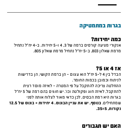
בגרות במתמטיקה
כמה יחידות?
אנקורי מציעה קורסים ברמה של 3, 4 ו-5 יחידות. ב-4 יח"ל נתחיל
מרמת שאלון 803, ב-5 יח"ל נתחיל מרמת שאלון 805.
אז 4 או 5?
הבדל בין 4 ל-5 יח"ל הוא עצום – הן ברמת הקושי, הן בדרישות
לניתוח וכמובן בכמות החומר.
ההחלטה צריכה להתקבל על פי המטרה – לאיזה מוסד רצית
להתקבל, לאיזה חוג ופקולטה וכו'. יש חוגים בהם רמה של 5 יח"ל
בגרות היא רמת הבסיס, לכן כדאי מאוד לצלוח אותה לפני
שמתחילים.
בנוסף, יש את עניין הבונוס. 4 יחידות = בונוס של 12.5
נקודות, 5=35.
האם יש תגבורים