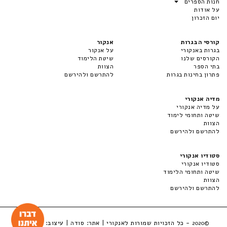
חנות הספרים
על אודות
יום הזכרון
קורסי הבגרות
אנקור
בגרות באנקורי
על אנקור
הקורסים שלנו
שיטת הלימוד
בתי הספר
הצוות
פתרון בחינות בגרות
להתרשם ולהירשם
מדיה אנקורי
על מדיה אנקורי
שיטה ותחומי לימוד
הצוות
להתרשם ולהירשם
סטודיו אנקורי
סטודיו אנקורי
שיטה ותחומי הלימוד
הצוות
להתרשם ולהירשם
- כל הזכויות שמורות לאנקורי | אתר:
סודה
| עיצוב:
LuckyBox
©2020