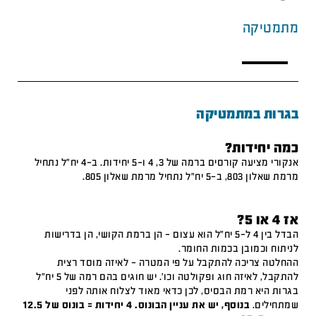
מתמטיקה
בגרות במתמטיקה
כמה יחידות?
אנקורי מציעה קורסים ברמה של 3, 4 ו-5 יחידות. ב-4 יח"ל נתחיל
מרמת שאלון 803, ב-5 יח"ל נתחיל מרמת שאלון 805.
אז 4 או 5?
הבדל בין 4 ל-5 יח"ל הוא עצום – הן ברמת הקושי, הן בדרישות
לניתוח וכמובן בכמות החומר.
ההחלטה צריכה להתקבל על פי המטרה – לאיזה מוסד רצית
להתקבל, לאיזה חוג ופקולטה וכו'. יש חוגים בהם רמה של 5 יח"ל
בגרות היא רמת הבסיס, לכן כדאי מאוד לצלוח אותה לפני
שמתחילים.
בנוסף, יש את עניין הבונוס. 4 יחידות = בונוס של 12.5