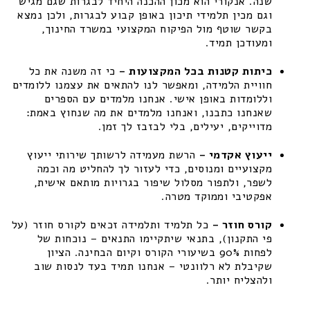
שנה. אנקורי הוא מכון ההכנה היחיד לבגרות שגם מגיש
וגם מכין תלמידי תיכון באופן קבוע לבגרות, ולכן נמצא
בקשר שוטף מול הפיקוח המקצועי במשרד החינוך,
ומעודכן תמיד.
כיתות קטנות בכל המקצועות –
כי זה משנה את כל
חוויית הלמידה, ומאפשר לנו להתאים את עצמנו ללומדים
וללומדות באופן אישי. אנחנו מלמדים עם הספרים
שאנחנו כתבנו, ואנחנו מלמדים את מה שנחוץ באמת:
מדוייקים, יעילים, בלי לבזבז לך זמן.
ייעוץ אקדמי –
הרשת מעמידה לרשותך שירותי ייעוץ
מקצועיים ומנוסים, כדי לעזור לך להחליט מה וכמה
לשפר, ולתפור מסלול שיפור בגרויות מותאם אישית,
אפקטיבי וממוקד מטרה.
קורס חוזר –
כל תלמיד ותלמידה זכאים לקורס חוזר (על
פי התקנון), בתנאי שיתקיימו התנאים – נוכחות של
לפחות 90% בשיעורי הקורס וקיום הבחינה. הציון
שקיבלת לא רלוונטי – אנחנו תמיד בעד לנסות שוב
ולהצליח יותר.