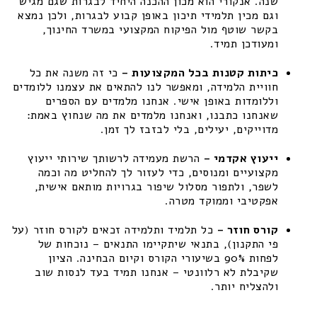
שנה. אנקורי הוא מכון ההכנה היחיד לבגרות שגם מגיש
וגם מכין תלמידי תיכון באופן קבוע לבגרות, ולכן נמצא
בקשר שוטף מול הפיקוח המקצועי במשרד החינוך,
ומעודכן תמיד.
כיתות קטנות בכל המקצועות –
כי זה משנה את כל
חוויית הלמידה, ומאפשר לנו להתאים את עצמנו ללומדים
וללומדות באופן אישי. אנחנו מלמדים עם הספרים
שאנחנו כתבנו, ואנחנו מלמדים את מה שנחוץ באמת:
מדוייקים, יעילים, בלי לבזבז לך זמן.
ייעוץ אקדמי –
הרשת מעמידה לרשותך שירותי ייעוץ
מקצועיים ומנוסים, כדי לעזור לך להחליט מה וכמה
לשפר, ולתפור מסלול שיפור בגרויות מותאם אישית,
אפקטיבי וממוקד מטרה.
קורס חוזר –
כל תלמיד ותלמידה זכאים לקורס חוזר (על
פי התקנון), בתנאי שיתקיימו התנאים – נוכחות של
לפחות 90% בשיעורי הקורס וקיום הבחינה. הציון
שקיבלת לא רלוונטי – אנחנו תמיד בעד לנסות שוב
ולהצליח יותר.