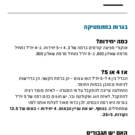
בגרות במתמטיקה
כמה יחידות?
אנקורי מציעה קורסים ברמה של 3, 4 ו-5 יחידות. ב-4 יח"ל נתחיל
מרמת שאלון 803, ב-5 יח"ל נתחיל מרמת שאלון 805.
אז 4 או 5?
הבדל בין 4 ל-5 יח"ל הוא עצום – הן ברמת הקושי, הן בדרישות
לניתוח וכמובן בכמות החומר.
ההחלטה צריכה להתקבל על פי המטרה – לאיזה מוסד רצית
להתקבל, לאיזה חוג ופקולטה וכו'. יש חוגים בהם רמה של 5 יח"ל
בגרות היא רמת הבסיס, לכן כדאי מאוד לצלוח אותה לפני
שמתחילים.
בנוסף, יש את עניין הבונוס. 4 יחידות = בונוס של 12.5
נקודות, 5=35.
האם יש תגבורים