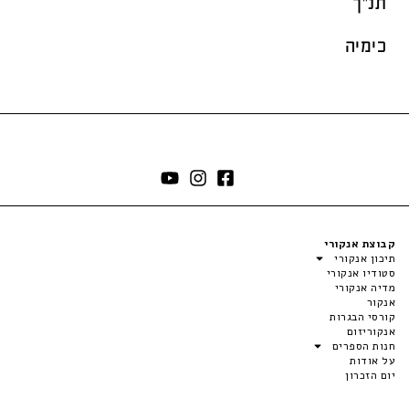
תנ"ך
כימיה
קבוצת אנקורי
תיכון אנקורי
סטודיו אנקורי
מדיה אנקורי
אנקור
קורסי הבגרות
אנקוריזום
חנות הספרים
על אודות
יום הזכרון