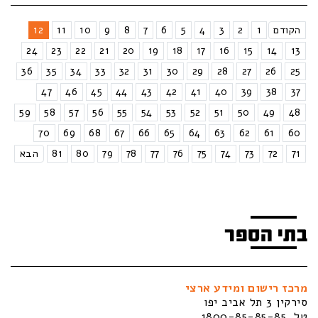
הקודם
1
2
3
4
5
6
7
8
9
10
11
12
24
23
22
21
20
19
18
17
16
15
14
13
36
35
34
33
32
31
30
29
28
27
26
25
47
46
45
44
43
42
41
40
39
38
37
59
58
57
56
55
54
53
52
51
50
49
48
70
69
68
67
66
65
64
63
62
61
60
71
72
73
74
75
76
77
78
79
80
81
הבא
בתי הספר
מרכז רישום ומידע ארצי
סירקין 3 תל אביב יפו
טל. 1800-85-85-85