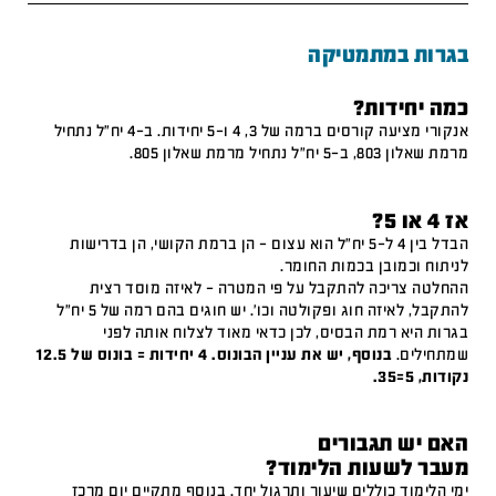
בגרות במתמטיקה
כמה יחידות?
אנקורי מציעה קורסים ברמה של 3, 4 ו-5 יחידות. ב-4 יח"ל נתחיל
מרמת שאלון 803, ב-5 יח"ל נתחיל מרמת שאלון 805.
אז 4 או 5?
הבדל בין 4 ל-5 יח"ל הוא עצום – הן ברמת הקושי, הן בדרישות
לניתוח וכמובן בכמות החומר.
ההחלטה צריכה להתקבל על פי המטרה – לאיזה מוסד רצית
להתקבל, לאיזה חוג ופקולטה וכו'. יש חוגים בהם רמה של 5 יח"ל
בגרות היא רמת הבסיס, לכן כדאי מאוד לצלוח אותה לפני
שמתחילים.
בנוסף, יש את עניין הבונוס. 4 יחידות = בונוס של 12.5
נקודות, 5=35.
האם יש תגבורים
מעבר לשעות הלימוד?
ימי הלימוד כוללים שיעור ותרגול יחד. בנוסף מתקיים יום מרכז