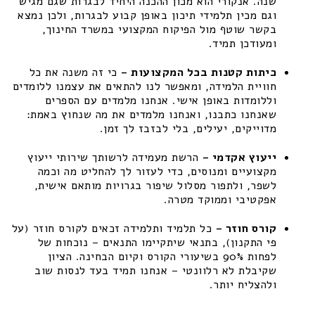
שנה. אנקורי הוא מכון ההכנה היחיד לבגרות שגם מגיש
וגם מכין תלמידי תיכון באופן קבוע לבגרות, ולכן נמצא
בקשר שוטף מול הפיקוח המקצועי במשרד החינוך,
ומעודכן תמיד.
כיתות קטנות בכל המקצועות –
כי זה משנה את כל
חוויית הלמידה, ומאפשר לנו להתאים את עצמנו ללומדים
וללומדות באופן אישי. אנחנו מלמדים עם הספרים
שאנחנו כתבנו, ואנחנו מלמדים את מה שנחוץ באמת:
מדוייקים, יעילים, בלי לבזבז לך זמן.
ייעוץ אקדמי –
הרשת מעמידה לרשותך שירותי ייעוץ
מקצועיים ומנוסים, כדי לעזור לך להחליט מה וכמה
לשפר, ולתפור מסלול שיפור בגרויות מותאם אישית,
אפקטיבי וממוקד מטרה.
קורס חוזר –
כל תלמיד ותלמידה זכאים לקורס חוזר (על
פי התקנון), בתנאי שיתקיימו התנאים – נוכחות של
לפחות 90% בשיעורי הקורס וקיום הבחינה. הציון
שקיבלת לא רלוונטי – אנחנו תמיד בעד לנסות שוב
ולהצליח יותר.