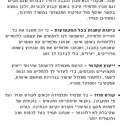
שנה. אנקורי הוא מכון ההכנה היחיד לבגרות שגם מגיש
וגם מכין תלמידי תיכון באופן קבוע לבגרות, ולכן נמצא
בקשר שוטף מול הפיקוח המקצועי במשרד החינוך,
ומעודכן תמיד.
כיתות קטנות בכל המקצועות –
כי זה משנה את כל
חוויית הלמידה, ומאפשר לנו להתאים את עצמנו ללומדים
וללומדות באופן אישי. אנחנו מלמדים עם הספרים
שאנחנו כתבנו, ואנחנו מלמדים את מה שנחוץ באמת:
מדוייקים, יעילים, בלי לבזבז לך זמן.
ייעוץ אקדמי –
הרשת מעמידה לרשותך שירותי ייעוץ
מקצועיים ומנוסים, כדי לעזור לך להחליט מה וכמה
לשפר, ולתפור מסלול שיפור בגרויות מותאם אישית,
אפקטיבי וממוקד מטרה.
קורס חוזר –
כל תלמיד ותלמידה זכאים לקורס חוזר (על
פי התקנון), בתנאי שיתקיימו התנאים – נוכחות של
לפחות 90% בשיעורי הקורס וקיום הבחינה. הציון
שקיבלת לא רלוונטי – אנחנו תמיד בעד לנסות שוב
ולהצליח יותר.