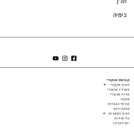
תנ"ך
כימיה
קבוצת אנקורי
תיכון אנקורי
סטודיו אנקורי
מדיה אנקורי
אנקור
קורסי הבגרות
אנקוריזום
חנות הספרים
על אודות
יום הזכרון