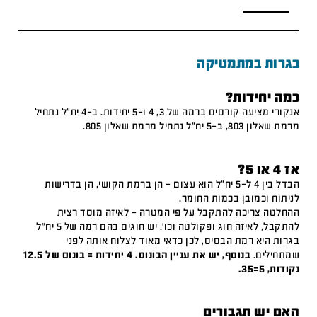
בגרות במתמטיקה
כמה יחידות?
אנקורי מציעה קורסים ברמה של 3, 4 ו-5 יחידות. ב-4 יח"ל נתחיל
מרמת שאלון 803, ב-5 יח"ל נתחיל מרמת שאלון 805.
אז 4 או 5?
הבדל בין 4 ל-5 יח"ל הוא עצום – הן ברמת הקושי, הן בדרישות
לניתוח וכמובן בכמות החומר.
ההחלטה צריכה להתקבל על פי המטרה – לאיזה מוסד רצית
להתקבל, לאיזה חוג ופקולטה וכו'. יש חוגים בהם רמה של 5 יח"ל
בגרות היא רמת הבסיס, לכן כדאי מאוד לצלוח אותה לפני
שמתחילים.
בנוסף, יש את עניין הבונוס. 4 יחידות = בונוס של 12.5
נקודות, 5=35.
האם יש תגבורים