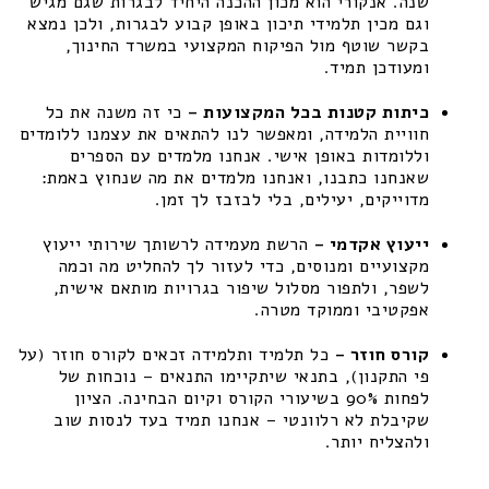
שנה. אנקורי הוא מכון ההכנה היחיד לבגרות שגם מגיש
וגם מכין תלמידי תיכון באופן קבוע לבגרות, ולכן נמצא
בקשר שוטף מול הפיקוח המקצועי במשרד החינוך,
ומעודכן תמיד.
כיתות קטנות בכל המקצועות –
כי זה משנה את כל
חוויית הלמידה, ומאפשר לנו להתאים את עצמנו ללומדים
וללומדות באופן אישי. אנחנו מלמדים עם הספרים
שאנחנו כתבנו, ואנחנו מלמדים את מה שנחוץ באמת:
מדוייקים, יעילים, בלי לבזבז לך זמן.
ייעוץ אקדמי –
הרשת מעמידה לרשותך שירותי ייעוץ
מקצועיים ומנוסים, כדי לעזור לך להחליט מה וכמה
לשפר, ולתפור מסלול שיפור בגרויות מותאם אישית,
אפקטיבי וממוקד מטרה.
קורס חוזר –
כל תלמיד ותלמידה זכאים לקורס חוזר (על
פי התקנון), בתנאי שיתקיימו התנאים – נוכחות של
לפחות 90% בשיעורי הקורס וקיום הבחינה. הציון
שקיבלת לא רלוונטי – אנחנו תמיד בעד לנסות שוב
ולהצליח יותר.