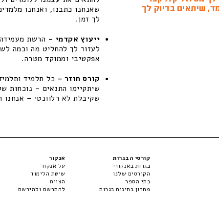
ד, שיתאים בדיוק לך
שאנחנו כתבנו, ואנחנו מלמדים
לך זמן.
ייעוץ אקדמי –
הרשת מעמידה ל
לעזור לך להחליט מה וכמה לשפ
אפקטיבי וממוקד מטרה.
קורס חוזר –
כל תלמיד ותלמידה
שקיבלת לא רלוונטי – אנחנו ת
קורסי הבגרות
אנקור
בגרות באנקורי
על אנקור
הקורסים שלנו
שיטת הלימוד
בתי הספר
הצוות
פתרון בחינות בגרות
להתרשם ולהירשם