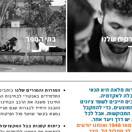
סים שלנו
בתי הספר
ות מלאה היא תנאי
המורות והמורים שלנו
כותבים 
לה לאקדמיה.
התלמידים באנקורי לבחינות הב
ם חייבים לשפר ציונים
החינוך משנה את הרכב הבחינות
מוצעים, כדי להתקבל
ההכנה היחיד לבגרות שגם מגיש 
המבוקשות. אבל לכל
נמצא בקשר שוטף מול הפיקוח ה
יש דרך ויעד אחר.
חנו יודעים
כיתות קטנות בכל המקצועות 
 לך מסלול קל, קצר
להתאים את עצמנו ללומדים ולל