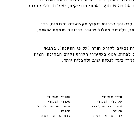
 את מה שנחוץ באמת: מדוייקים, יעילים, בלי לבזבז
רשותך שירותי ייעוץ מקצועיים ומנוסים, כדי
ר, ולתפור מסלול שיפור בגרויות מותאם אישית,
 זכאים לקורס חוזר (על פי התקנון), בתנאי
שיתקיימו התנאים – נוכחות של לפחות 90% בשיעורי הקורס וקיום הבחינה. הציון
מיד בעד לנסות שוב ולהצליח יותר.
מדיה אנקורי
סטודיו אנקורי
על מדיה אנקורי
סטודיו אנקורי
שיטה ותחומי לימוד
שיטה ותחומי הלימוד
הצוות
הצוות
להתרשם ולהירשם
להתרשם ולהירשם