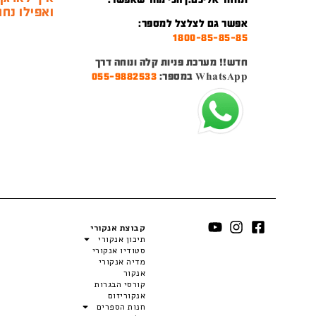
ואפילו נחמ
אפשר גם לצלצל למספר:
1800-85-85-85
חדש!! מערכת פניות קלה ונוחה דרך
WhatsApp במספר:
055-9882533
קבוצת אנקורי
תיכון אנקורי
סטודיו אנקורי
מדיה אנקורי
אנקור
קורסי הבגרות
אנקוריזום
חנות הספרים