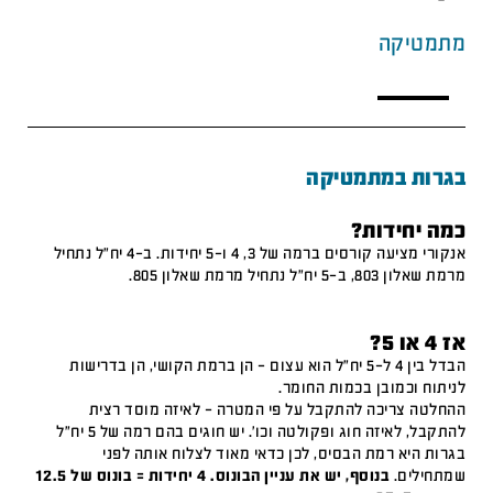
מתמטיקה
בגרות במתמטיקה
כמה יחידות?
אנקורי מציעה קורסים ברמה של 3, 4 ו-5 יחידות. ב-4 יח"ל נתחיל
מרמת שאלון 803, ב-5 יח"ל נתחיל מרמת שאלון 805.
אז 4 או 5?
הבדל בין 4 ל-5 יח"ל הוא עצום – הן ברמת הקושי, הן בדרישות
לניתוח וכמובן בכמות החומר.
ההחלטה צריכה להתקבל על פי המטרה – לאיזה מוסד רצית
להתקבל, לאיזה חוג ופקולטה וכו'. יש חוגים בהם רמה של 5 יח"ל
בגרות היא רמת הבסיס, לכן כדאי מאוד לצלוח אותה לפני
שמתחילים.
בנוסף, יש את עניין הבונוס. 4 יחידות = בונוס של 12.5