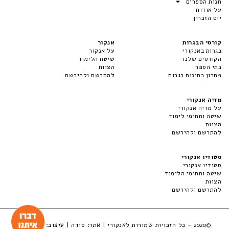
חנות הספרים
על אודות
יום הזכרון
קורסי הבגרות
אנקור
בגרות באנקורי
על אנקור
הקורסים שלנו
שיטת הלימוד
בתי הספר
הצוות
פתרון בחינות בגרות
להתרשם ולהירשם
מדיה אנקורי
על מדיה אנקורי
שיטה ותחומי לימוד
הצוות
להתרשם ולהירשם
סטודיו אנקורי
סטודיו אנקורי
שיטה ותחומי הלימוד
הצוות
להתרשם ולהירשם
- כל הזכויות שמורות לאנקורי | אתר:
סודה
| עיצוב:
LuckyBox
©2020