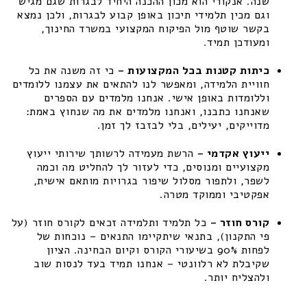
שנה. אנקורי הוא מכון ההכנה היחיד לבגרות שגם מגיש
וגם מכין תלמידי תיכון באופן קבוע לבגרות, ולכן נמצא
בקשר שוטף מול הפיקוח המקצועי במשרד החינוך,
ומעודכן תמיד.
כיתות קטנות בכל המקצועות –
כי זה משנה את כל
חוויית הלמידה, ומאפשר לנו להתאים את עצמנו ללומדים
וללומדות באופן אישי. אנחנו מלמדים עם הספרים
שאנחנו כתבנו, ואנחנו מלמדים את מה שנחוץ באמת:
מדוייקים, יעילים, בלי לבזבז לך זמן.
ייעוץ אקדמי –
הרשת מעמידה לרשותך שירותי ייעוץ
מקצועיים ומנוסים, כדי לעזור לך להחליט מה וכמה
לשפר, ולתפור מסלול שיפור בגרויות מותאם אישית,
אפקטיבי וממוקד מטרה.
קורס חוזר –
כל תלמיד ותלמידה זכאים לקורס חוזר (על
פי התקנון), בתנאי שיתקיימו התנאים – נוכחות של
לפחות 90% בשיעורי הקורס וקיום הבחינה. הציון
שקיבלת לא רלוונטי – אנחנו תמיד בעד לנסות שוב
ולהצליח יותר.