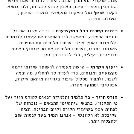
שנה. אנקורי הוא מכון ההכנה היחיד לבגרות שגם מגיש
וגם מכין תלמידי תיכון באופן קבוע לבגרות, ולכן נמצא
בקשר שוטף מול הפיקוח המקצועי במשרד החינוך,
ומעודכן תמיד.
כיתות קטנות בכל המקצועות –
כי זה משנה את כל
חוויית הלמידה, ומאפשר לנו להתאים את עצמנו ללומדים
וללומדות באופן אישי. אנחנו מלמדים עם הספרים
שאנחנו כתבנו, ואנחנו מלמדים את מה שנחוץ באמת:
מדוייקים, יעילים, בלי לבזבז לך זמן.
ייעוץ אקדמי –
הרשת מעמידה לרשותך שירותי ייעוץ
מקצועיים ומנוסים, כדי לעזור לך להחליט מה וכמה
לשפר, ולתפור מסלול שיפור בגרויות מותאם אישית,
אפקטיבי וממוקד מטרה.
קורס חוזר –
כל תלמיד ותלמידה זכאים לקורס חוזר (על
פי התקנון), בתנאי שיתקיימו התנאים – נוכחות של
לפחות 90% בשיעורי הקורס וקיום הבחינה. הציון
שקיבלת לא רלוונטי – אנחנו תמיד בעד לנסות שוב
ולהצליח יותר.