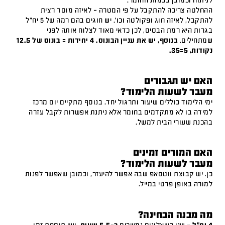
לניתוח וכמובן בכמות החומר.
ההחלטה צריכה להתקבל על פי המטרה – לאיזה מוסד רצית
להתקבל, לאיזה חוג ופקולטה וכו'. יש חוגים בהם רמה של 5 יח"ל
בגרות היא רמת הבסיס, לכן כדאי מאוד לצלוח אותה לפני
שמתחילים.
בנוסף, יש את עניין הבונוס. 4 יחידות = בונוס של 12.5
נקודות, 5=35.
האם יש תגבורים
מעבר לשעות הלימוד?
ימי הלימוד כוללים שיעור ותרגול יחד. בנוסף מתקיים יום מרכז
למידה בו לא מתקדמים בחומר אלא ניתנת אפשרות לקבל עזרה
בהכנת שעורי הבית למשל.
האם המורים זמינים
מעבר לשעות הלימוד?
כן. יש קבוצת ווטסאפ שבה אפשר להיעזר, וכמובן שאפשר לפנות
למורה באופן פרטי במייל.
מה מבנה הבחינה?