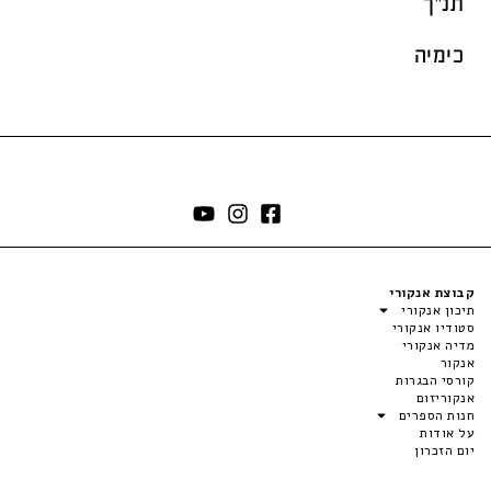
תנ"ך
כימיה
קבוצת אנקורי
תיכון אנקורי
סטודיו אנקורי
מדיה אנקורי
אנקור
קורסי הבגרות
אנקוריזום
חנות הספרים
על אודות
יום הזכרון