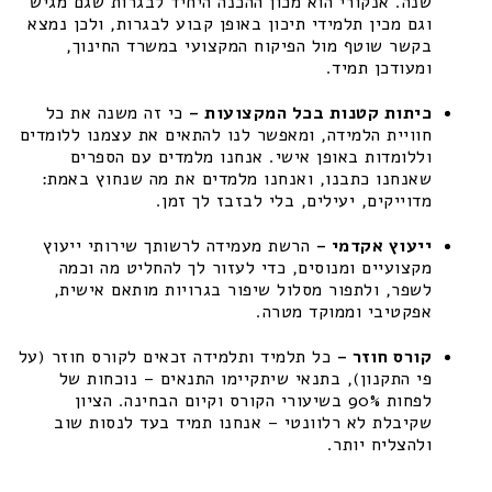
שנה. אנקורי הוא מכון ההכנה היחיד לבגרות שגם מגיש
וגם מכין תלמידי תיכון באופן קבוע לבגרות, ולכן נמצא
בקשר שוטף מול הפיקוח המקצועי במשרד החינוך,
ומעודכן תמיד.
כיתות קטנות בכל המקצועות –
כי זה משנה את כל
חוויית הלמידה, ומאפשר לנו להתאים את עצמנו ללומדים
וללומדות באופן אישי. אנחנו מלמדים עם הספרים
שאנחנו כתבנו, ואנחנו מלמדים את מה שנחוץ באמת:
מדוייקים, יעילים, בלי לבזבז לך זמן.
ייעוץ אקדמי –
הרשת מעמידה לרשותך שירותי ייעוץ
מקצועיים ומנוסים, כדי לעזור לך להחליט מה וכמה
לשפר, ולתפור מסלול שיפור בגרויות מותאם אישית,
אפקטיבי וממוקד מטרה.
קורס חוזר –
כל תלמיד ותלמידה זכאים לקורס חוזר (על
פי התקנון), בתנאי שיתקיימו התנאים – נוכחות של
לפחות 90% בשיעורי הקורס וקיום הבחינה. הציון
שקיבלת לא רלוונטי – אנחנו תמיד בעד לנסות שוב
ולהצליח יותר.