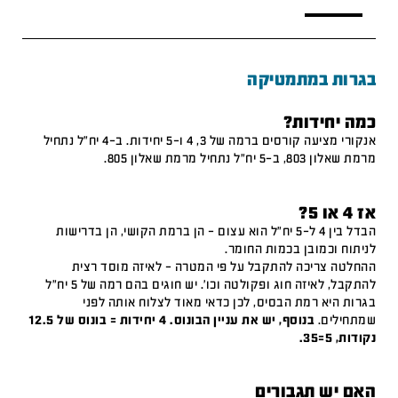
בגרות במתמטיקה
כמה יחידות?
אנקורי מציעה קורסים ברמה של 3, 4 ו-5 יחידות. ב-4 יח"ל נתחיל
מרמת שאלון 803, ב-5 יח"ל נתחיל מרמת שאלון 805.
אז 4 או 5?
הבדל בין 4 ל-5 יח"ל הוא עצום – הן ברמת הקושי, הן בדרישות
לניתוח וכמובן בכמות החומר.
ההחלטה צריכה להתקבל על פי המטרה – לאיזה מוסד רצית
להתקבל, לאיזה חוג ופקולטה וכו'. יש חוגים בהם רמה של 5 יח"ל
בגרות היא רמת הבסיס, לכן כדאי מאוד לצלוח אותה לפני
שמתחילים.
בנוסף, יש את עניין הבונוס. 4 יחידות = בונוס של 12.5
נקודות, 5=35.
האם יש תגבורים