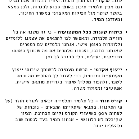
שנה. אנקורי הוא מכון ההכנה היחיד לבגרות שגם מגיש
וגם מכין תלמידי תיכון באופן קבוע לבגרות, ולכן נמצא
בקשר שוטף מול הפיקוח המקצועי במשרד החינוך,
ומעודכן תמיד.
כיתות קטנות בכל המקצועות –
כי זה משנה את כל
חוויית הלמידה, ומאפשר לנו להתאים את עצמנו ללומדים
וללומדות באופן אישי. אנחנו מלמדים עם הספרים
שאנחנו כתבנו, ואנחנו מלמדים את מה שנחוץ באמת:
מדוייקים, יעילים, בלי לבזבז לך זמן.
ייעוץ אקדמי –
הרשת מעמידה לרשותך שירותי ייעוץ
מקצועיים ומנוסים, כדי לעזור לך להחליט מה וכמה
לשפר, ולתפור מסלול שיפור בגרויות מותאם אישית,
אפקטיבי וממוקד מטרה.
קורס חוזר –
כל תלמיד ותלמידה זכאים לקורס חוזר (על
פי התקנון), בתנאי שיתקיימו התנאים – נוכחות של
לפחות 90% בשיעורי הקורס וקיום הבחינה. הציון
שקיבלת לא רלוונטי – אנחנו תמיד בעד לנסות שוב
ולהצליח יותר.