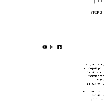
תנ"ך
כימיה
קבוצת אנקורי
תיכון אנקורי
סטודיו אנקורי
מדיה אנקורי
אנקור
קורסי הבגרות
אנקוריזום
חנות הספרים
על אודות
יום הזכרון