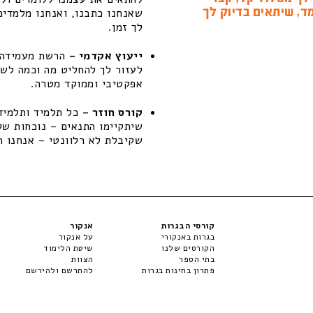
ד, שיתאים בדיוק לך
שאנחנו כתבנו, ואנחנו מלמדים
לך זמן.
ייעוץ אקדמי –
הרשת מעמידה ל
לעזור לך להחליט מה וכמה לשפ
אפקטיבי וממוקד מטרה.
קורס חוזר –
כל תלמיד ותלמידה
שקיבלת לא רלוונטי – אנחנו ת
קורסי הבגרות
אנקור
בגרות באנקורי
על אנקור
הקורסים שלנו
שיטת הלימוד
בתי הספר
הצוות
פתרון בחינות בגרות
להתרשם ולהירשם