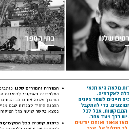
סים שלנו
בתי הספר
ות מלאה היא תנאי
המורות והמורים שלנו
כותבים 
לה לאקדמיה.
התלמידים באנקורי לבחינות הב
ם חייבים לשפר ציונים
החינוך משנה את הרכב הבחינות
מוצעים, כדי להתקבל
ההכנה היחיד לבגרות שגם מגיש 
המבוקשות. אבל לכל
נמצא בקשר שוטף מול הפיקוח ה
יש דרך ויעד אחר.
חנו יודעים
כיתות קטנות בכל המקצועות 
 לך מסלול קל, קצר
להתאים את עצמנו ללומדים ולל