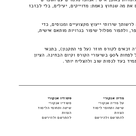
 את מה שנחוץ באמת: מדוייקים, יעילים, בלי לבזבז
רשותך שירותי ייעוץ מקצועיים ומנוסים, כדי
ר, ולתפור מסלול שיפור בגרויות מותאם אישית,
 זכאים לקורס חוזר (על פי התקנון), בתנאי
שיתקיימו התנאים – נוכחות של לפחות 90% בשיעורי הקורס וקיום הבחינה. הציון
מיד בעד לנסות שוב ולהצליח יותר.
מדיה אנקורי
סטודיו אנקורי
על מדיה אנקורי
סטודיו אנקורי
שיטה ותחומי לימוד
שיטה ותחומי הלימוד
הצוות
הצוות
להתרשם ולהירשם
להתרשם ולהירשם