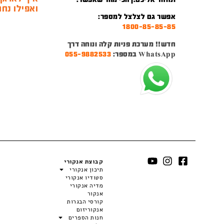
ואפילו נחמ
אפשר גם לצלצל למספר:
1800-85-85-85
חדש!! מערכת פניות קלה ונוחה דרך
WhatsApp במספר:
055-9882533
קבוצת אנקורי
תיכון אנקורי
סטודיו אנקורי
מדיה אנקורי
אנקור
קורסי הבגרות
אנקוריזום
חנות הספרים