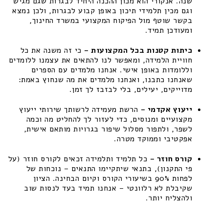
שנה. אנקורי הוא מכון ההכנה היחיד לבגרות שגם מגיש
וגם מכין תלמידי תיכון באופן קבוע לבגרות, ולכן נמצא
בקשר שוטף מול הפיקוח המקצועי במשרד החינוך,
ומעודכן תמיד.
כיתות קטנות בכל המקצועות –
כי זה משנה את כל
חוויית הלמידה, ומאפשר לנו להתאים את עצמנו ללומדים
וללומדות באופן אישי. אנחנו מלמדים עם הספרים
שאנחנו כתבנו, ואנחנו מלמדים את מה שנחוץ באמת:
מדוייקים, יעילים, בלי לבזבז לך זמן.
ייעוץ אקדמי –
הרשת מעמידה לרשותך שירותי ייעוץ
מקצועיים ומנוסים, כדי לעזור לך להחליט מה וכמה
לשפר, ולתפור מסלול שיפור בגרויות מותאם אישית,
אפקטיבי וממוקד מטרה.
קורס חוזר –
כל תלמיד ותלמידה זכאים לקורס חוזר (על
פי התקנון), בתנאי שיתקיימו התנאים – נוכחות של
לפחות 90% בשיעורי הקורס וקיום הבחינה. הציון
שקיבלת לא רלוונטי – אנחנו תמיד בעד לנסות שוב
ולהצליח יותר.