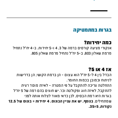
בגרות במתמטיקה
כמה יחידות?
אנקורי מציעה קורסים ברמה של 3, 4 ו-5 יחידות. ב-4 יח"ל נתחיל
מרמת שאלון 803, ב-5 יח"ל נתחיל מרמת שאלון 805.
אז 4 או 5?
הבדל בין 4 ל-5 יח"ל הוא עצום – הן ברמת הקושי, הן בדרישות
לניתוח וכמובן בכמות החומר.
ההחלטה צריכה להתקבל על פי המטרה – לאיזה מוסד רצית
להתקבל, לאיזה חוג ופקולטה וכו'. יש חוגים בהם רמה של 5 יח"ל
בגרות היא רמת הבסיס, לכן כדאי מאוד לצלוח אותה לפני
שמתחילים.
בנוסף, יש את עניין הבונוס. 4 יחידות = בונוס של 12.5
נקודות, 5=35.