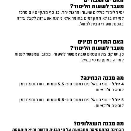
מעבר לשעות הלימוד?
ימי הלימוד כוללים שיעור ותרגול יחד. בנוסף מתקיים יום מרכז
למידה בו לא מתקדמים בחומר אלא ניתנת אפשרות לקבל עזרה
בהכנת שעורי הבית למשל.
האם המורים זמינים
מעבר לשעות הלימוד?
כן. יש קבוצת ווטסאפ שבה אפשר להיעזר, וכמובן שאפשר לפנות
למורה באופן פרטי במייל.
מה מבנה הבחינה?
4 יח"ל
– שני השאלונים נמשכים
כ-5.5 שעות
, ויש תוספת זמן
לזכאים ולזכאיות.
5 יח"ל
– שני השאלונים נמשכים
כ-5.5 שעות
, ויש תוספת זמן
לזכאים ולזכאיות.
מה מבנה השאלונים?
הבחינה במתמטיקה מתבצעת על פי תכנית חדשה והיא מותאמת