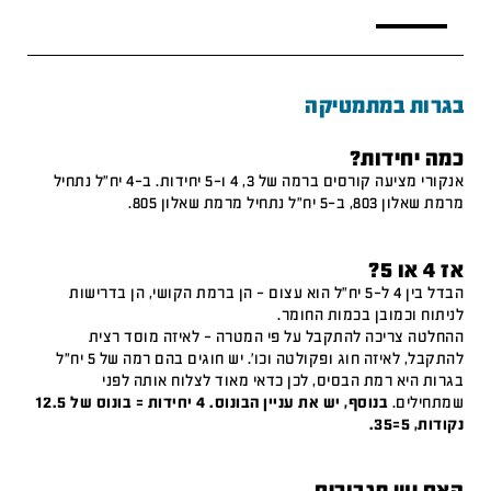
בגרות במתמטיקה
כמה יחידות?
אנקורי מציעה קורסים ברמה של 3, 4 ו-5 יחידות. ב-4 יח"ל נתחיל
מרמת שאלון 803, ב-5 יח"ל נתחיל מרמת שאלון 805.
אז 4 או 5?
הבדל בין 4 ל-5 יח"ל הוא עצום – הן ברמת הקושי, הן בדרישות
לניתוח וכמובן בכמות החומר.
ההחלטה צריכה להתקבל על פי המטרה – לאיזה מוסד רצית
להתקבל, לאיזה חוג ופקולטה וכו'. יש חוגים בהם רמה של 5 יח"ל
בגרות היא רמת הבסיס, לכן כדאי מאוד לצלוח אותה לפני
שמתחילים.
בנוסף, יש את עניין הבונוס. 4 יחידות = בונוס של 12.5
נקודות, 5=35.
האם יש תגבורים