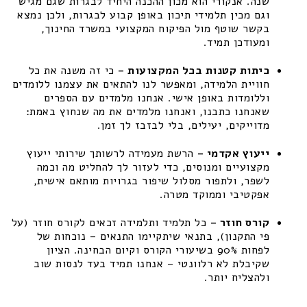
שנה. אנקורי הוא מכון ההכנה היחיד לבגרות שגם מגיש
וגם מכין תלמידי תיכון באופן קבוע לבגרות, ולכן נמצא
בקשר שוטף מול הפיקוח המקצועי במשרד החינוך,
ומעודכן תמיד.
כיתות קטנות בכל המקצועות –
כי זה משנה את כל
חוויית הלמידה, ומאפשר לנו להתאים את עצמנו ללומדים
וללומדות באופן אישי. אנחנו מלמדים עם הספרים
שאנחנו כתבנו, ואנחנו מלמדים את מה שנחוץ באמת:
מדוייקים, יעילים, בלי לבזבז לך זמן.
ייעוץ אקדמי –
הרשת מעמידה לרשותך שירותי ייעוץ
מקצועיים ומנוסים, כדי לעזור לך להחליט מה וכמה
לשפר, ולתפור מסלול שיפור בגרויות מותאם אישית,
אפקטיבי וממוקד מטרה.
קורס חוזר –
כל תלמיד ותלמידה זכאים לקורס חוזר (על
פי התקנון), בתנאי שיתקיימו התנאים – נוכחות של
לפחות 90% בשיעורי הקורס וקיום הבחינה. הציון
שקיבלת לא רלוונטי – אנחנו תמיד בעד לנסות שוב
ולהצליח יותר.