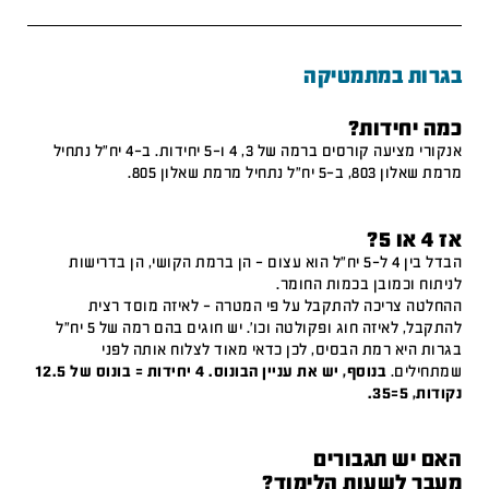
בגרות במתמטיקה
כמה יחידות?
אנקורי מציעה קורסים ברמה של 3, 4 ו-5 יחידות. ב-4 יח"ל נתחיל
מרמת שאלון 803, ב-5 יח"ל נתחיל מרמת שאלון 805.
אז 4 או 5?
הבדל בין 4 ל-5 יח"ל הוא עצום – הן ברמת הקושי, הן בדרישות
לניתוח וכמובן בכמות החומר.
ההחלטה צריכה להתקבל על פי המטרה – לאיזה מוסד רצית
להתקבל, לאיזה חוג ופקולטה וכו'. יש חוגים בהם רמה של 5 יח"ל
בגרות היא רמת הבסיס, לכן כדאי מאוד לצלוח אותה לפני
שמתחילים.
בנוסף, יש את עניין הבונוס. 4 יחידות = בונוס של 12.5
נקודות, 5=35.
האם יש תגבורים
מעבר לשעות הלימוד?