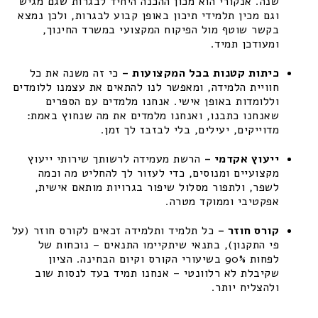
שנה. אנקורי הוא מכון ההכנה היחיד לבגרות שגם מגיש
וגם מכין תלמידי תיכון באופן קבוע לבגרות, ולכן נמצא
בקשר שוטף מול הפיקוח המקצועי במשרד החינוך,
ומעודכן תמיד.
כיתות קטנות בכל המקצועות –
כי זה משנה את כל
חוויית הלמידה, ומאפשר לנו להתאים את עצמנו ללומדים
וללומדות באופן אישי. אנחנו מלמדים עם הספרים
שאנחנו כתבנו, ואנחנו מלמדים את מה שנחוץ באמת:
מדוייקים, יעילים, בלי לבזבז לך זמן.
ייעוץ אקדמי –
הרשת מעמידה לרשותך שירותי ייעוץ
מקצועיים ומנוסים, כדי לעזור לך להחליט מה וכמה
לשפר, ולתפור מסלול שיפור בגרויות מותאם אישית,
אפקטיבי וממוקד מטרה.
קורס חוזר –
כל תלמיד ותלמידה זכאים לקורס חוזר (על
פי התקנון), בתנאי שיתקיימו התנאים – נוכחות של
לפחות 90% בשיעורי הקורס וקיום הבחינה. הציון
שקיבלת לא רלוונטי – אנחנו תמיד בעד לנסות שוב
ולהצליח יותר.