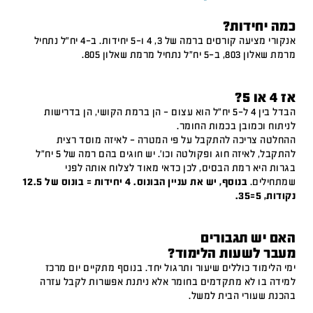
כמה יחידות?
אנקורי מציעה קורסים ברמה של 3, 4 ו-5 יחידות. ב-4 יח"ל נתחיל
מרמת שאלון 803, ב-5 יח"ל נתחיל מרמת שאלון 805.
אז 4 או 5?
הבדל בין 4 ל-5 יח"ל הוא עצום – הן ברמת הקושי, הן בדרישות
לניתוח וכמובן בכמות החומר.
ההחלטה צריכה להתקבל על פי המטרה – לאיזה מוסד רצית
להתקבל, לאיזה חוג ופקולטה וכו'. יש חוגים בהם רמה של 5 יח"ל
בגרות היא רמת הבסיס, לכן כדאי מאוד לצלוח אותה לפני
שמתחילים.
בנוסף, יש את עניין הבונוס. 4 יחידות = בונוס של 12.5
נקודות, 5=35.
האם יש תגבורים
מעבר לשעות הלימוד?
ימי הלימוד כוללים שיעור ותרגול יחד. בנוסף מתקיים יום מרכז
למידה בו לא מתקדמים בחומר אלא ניתנת אפשרות לקבל עזרה
בהכנת שעורי הבית למשל.