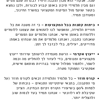
שנה. אנקורי הוא מכון ההכנה היחיד לבגרות שגם מגיש
וגם מכין תלמידי תיכון באופן קבוע לבגרות, ולכן נמצא
בקשר שוטף מול הפיקוח המקצועי במשרד החינוך,
ומעודכן תמיד.
כיתות קטנות בכל המקצועות –
כי זה משנה את כל
חוויית הלמידה, ומאפשר לנו להתאים את עצמנו ללומדים
וללומדות באופן אישי. אנחנו מלמדים עם הספרים
שאנחנו כתבנו, ואנחנו מלמדים את מה שנחוץ באמת:
מדוייקים, יעילים, בלי לבזבז לך זמן.
ייעוץ אקדמי –
הרשת מעמידה לרשותך שירותי ייעוץ
מקצועיים ומנוסים, כדי לעזור לך להחליט מה וכמה
לשפר, ולתפור מסלול שיפור בגרויות מותאם אישית,
אפקטיבי וממוקד מטרה.
קורס חוזר –
כל תלמיד ותלמידה זכאים לקורס חוזר (על
פי התקנון), בתנאי שיתקיימו התנאים – נוכחות של
לפחות 90% בשיעורי הקורס וקיום הבחינה. הציון
שקיבלת לא רלוונטי – אנחנו תמיד בעד לנסות שוב
ולהצליח יותר.