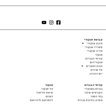
קבוצת אנקורי
תיכון אנקורי
סטודיו אנקורי
מדיה אנקורי
אנקור
קורסי הבגרות
אנקוריזום
חנות הספרים
על אודות
יום הזכרון
קורסי הבגרות
אנקור
בגרות באנקורי
על אנקור
הקורסים שלנו
שיטת הלימוד
בתי הספר
הצוות
פתרון בחינות בגרות
להתרשם ולהירשם