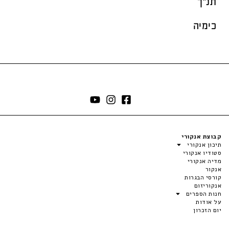
תנ"ך
כימיה
קבוצת אנקורי
תיכון אנקורי
סטודיו אנקורי
מדיה אנקורי
אנקור
קורסי הבגרות
אנקוריזום
חנות הספרים
על אודות
יום הזכרון