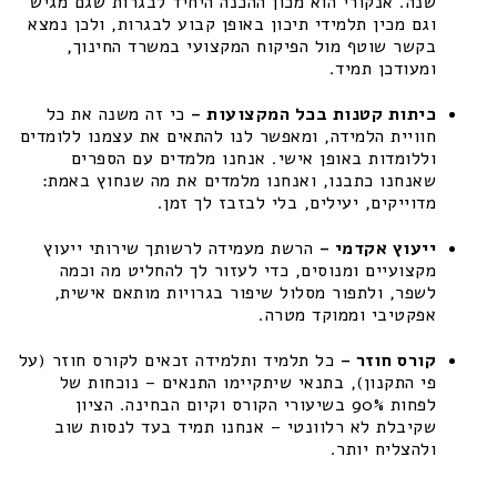
שנה. אנקורי הוא מכון ההכנה היחיד לבגרות שגם מגיש
וגם מכין תלמידי תיכון באופן קבוע לבגרות, ולכן נמצא
בקשר שוטף מול הפיקוח המקצועי במשרד החינוך,
ומעודכן תמיד.
כיתות קטנות בכל המקצועות –
כי זה משנה את כל
חוויית הלמידה, ומאפשר לנו להתאים את עצמנו ללומדים
וללומדות באופן אישי. אנחנו מלמדים עם הספרים
שאנחנו כתבנו, ואנחנו מלמדים את מה שנחוץ באמת:
מדוייקים, יעילים, בלי לבזבז לך זמן.
ייעוץ אקדמי –
הרשת מעמידה לרשותך שירותי ייעוץ
מקצועיים ומנוסים, כדי לעזור לך להחליט מה וכמה
לשפר, ולתפור מסלול שיפור בגרויות מותאם אישית,
אפקטיבי וממוקד מטרה.
קורס חוזר –
כל תלמיד ותלמידה זכאים לקורס חוזר (על
פי התקנון), בתנאי שיתקיימו התנאים – נוכחות של
לפחות 90% בשיעורי הקורס וקיום הבחינה. הציון
שקיבלת לא רלוונטי – אנחנו תמיד בעד לנסות שוב
ולהצליח יותר.