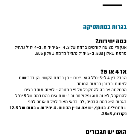
בגרות במתמטיקה
כמה יחידות?
אנקורי מציעה קורסים ברמה של 3, 4 ו-5 יחידות. ב-4 יח"ל נתחיל
מרמת שאלון 803, ב-5 יח"ל נתחיל מרמת שאלון 805.
אז 4 או 5?
הבדל בין 4 ל-5 יח"ל הוא עצום – הן ברמת הקושי, הן בדרישות
לניתוח וכמובן בכמות החומר.
ההחלטה צריכה להתקבל על פי המטרה – לאיזה מוסד רצית
להתקבל, לאיזה חוג ופקולטה וכו'. יש חוגים בהם רמה של 5 יח"ל
בגרות היא רמת הבסיס, לכן כדאי מאוד לצלוח אותה לפני
שמתחילים.
בנוסף, יש את עניין הבונוס. 4 יחידות = בונוס של 12.5
נקודות, 5=35.
האם יש תגבורים