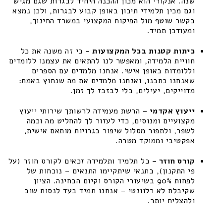
שנה. אנקורי הוא מכון ההכנה היחיד לבגרות שגם מגיש
וגם מכין תלמידי תיכון באופן קבוע לבגרות, ולכן נמצא
בקשר שוטף מול הפיקוח המקצועי במשרד החינוך,
ומעודכן תמיד.
כיתות קטנות בכל המקצועות –
כי זה משנה את כל
חוויית הלמידה, ומאפשר לנו להתאים את עצמנו ללומדים
וללומדות באופן אישי. אנחנו מלמדים עם הספרים
שאנחנו כתבנו, ואנחנו מלמדים את מה שנחוץ באמת:
מדוייקים, יעילים, בלי לבזבז לך זמן.
ייעוץ אקדמי –
הרשת מעמידה לרשותך שירותי ייעוץ
מקצועיים ומנוסים, כדי לעזור לך להחליט מה וכמה
לשפר, ולתפור מסלול שיפור בגרויות מותאם אישית,
אפקטיבי וממוקד מטרה.
קורס חוזר –
כל תלמיד ותלמידה זכאים לקורס חוזר (על
פי התקנון), בתנאי שיתקיימו התנאים – נוכחות של
לפחות 90% בשיעורי הקורס וקיום הבחינה. הציון
שקיבלת לא רלוונטי – אנחנו תמיד בעד לנסות שוב
ולהצליח יותר.