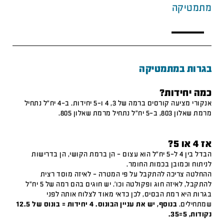
מתמטיקה
בגרות במתמטיקה
כמה יחידות?
אנקורי מציעה קורסים ברמה של 3, 4 ו-5 יחידות. ב-4 יח"ל נתחיל
מרמת שאלון 803, ב-5 יח"ל נתחיל מרמת שאלון 805.
אז 4 או 5?
הבדל בין 4 ל-5 יח"ל הוא עצום – הן ברמת הקושי, הן בדרישות
לניתוח וכמובן בכמות החומר.
ההחלטה צריכה להתקבל על פי המטרה – לאיזה מוסד רצית
להתקבל, לאיזה חוג ופקולטה וכו'. יש חוגים בהם רמה של 5 יח"ל
בגרות היא רמת הבסיס, לכן כדאי מאוד לצלוח אותה לפני
שמתחילים.
בנוסף, יש את עניין הבונוס. 4 יחידות = בונוס של 12.5
נקודות, 5=35.