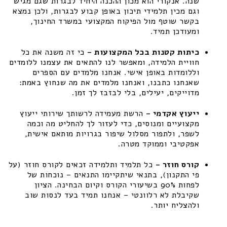
שנה. אנקורי הוא מכון ההכנה היחיד לבגרות שגם מגיש
וגם מכין תלמידי תיכון באופן קבוע לבגרות, ולכן נמצא
בקשר שוטף מול הפיקוח המקצועי במשרד החינוך,
ומעודכן תמיד.
כיתות קטנות בכל המקצועות –
כי זה משנה את כל
חוויית הלמידה, ומאפשר לנו להתאים את עצמנו ללומדים
וללומדות באופן אישי. אנחנו מלמדים עם הספרים
שאנחנו כתבנו, ואנחנו מלמדים את מה שנחוץ באמת:
מדוייקים, יעילים, בלי לבזבז לך זמן.
ייעוץ אקדמי –
הרשת מעמידה לרשותך שירותי ייעוץ
מקצועיים ומנוסים, כדי לעזור לך להחליט מה וכמה
לשפר, ולתפור מסלול שיפור בגרויות מותאם אישית,
אפקטיבי וממוקד מטרה.
קורס חוזר –
כל תלמיד ותלמידה זכאים לקורס חוזר (על
פי התקנון), בתנאי שיתקיימו התנאים – נוכחות של
לפחות 90% בשיעורי הקורס וקיום הבחינה. הציון
שקיבלת לא רלוונטי – אנחנו תמיד בעד לנסות שוב
ולהצליח יותר.