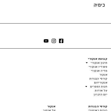
כימיה
קבוצת אנקורי
תיכון אנקורי
סטודיו אנקורי
מדיה אנקורי
אנקור
קורסי הבגרות
אנקוריזום
חנות הספרים
על אודות
יום הזכרון
קורסי הבגרות
אנקור
בגרות באנקורי
על אנקור