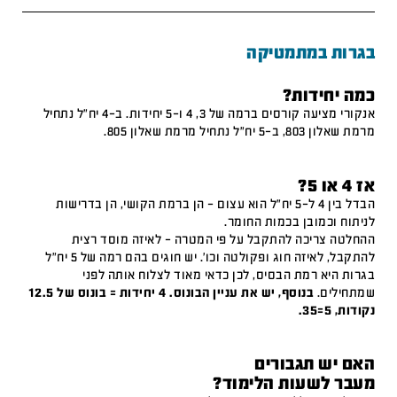
בגרות במתמטיקה
כמה יחידות?
אנקורי מציעה קורסים ברמה של 3, 4 ו-5 יחידות. ב-4 יח"ל נתחיל
מרמת שאלון 803, ב-5 יח"ל נתחיל מרמת שאלון 805.
אז 4 או 5?
הבדל בין 4 ל-5 יח"ל הוא עצום – הן ברמת הקושי, הן בדרישות
לניתוח וכמובן בכמות החומר.
ההחלטה צריכה להתקבל על פי המטרה – לאיזה מוסד רצית
להתקבל, לאיזה חוג ופקולטה וכו'. יש חוגים בהם רמה של 5 יח"ל
בגרות היא רמת הבסיס, לכן כדאי מאוד לצלוח אותה לפני
שמתחילים.
בנוסף, יש את עניין הבונוס. 4 יחידות = בונוס של 12.5
נקודות, 5=35.
האם יש תגבורים
מעבר לשעות הלימוד?