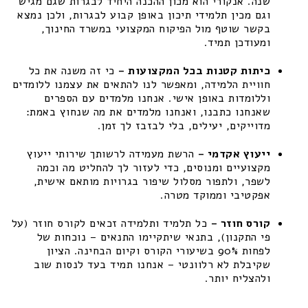
שנה. אנקורי הוא מכון ההכנה היחיד לבגרות שגם מגיש
וגם מכין תלמידי תיכון באופן קבוע לבגרות, ולכן נמצא
בקשר שוטף מול הפיקוח המקצועי במשרד החינוך,
ומעודכן תמיד.
כיתות קטנות בכל המקצועות –
כי זה משנה את כל
חוויית הלמידה, ומאפשר לנו להתאים את עצמנו ללומדים
וללומדות באופן אישי. אנחנו מלמדים עם הספרים
שאנחנו כתבנו, ואנחנו מלמדים את מה שנחוץ באמת:
מדוייקים, יעילים, בלי לבזבז לך זמן.
ייעוץ אקדמי –
הרשת מעמידה לרשותך שירותי ייעוץ
מקצועיים ומנוסים, כדי לעזור לך להחליט מה וכמה
לשפר, ולתפור מסלול שיפור בגרויות מותאם אישית,
אפקטיבי וממוקד מטרה.
קורס חוזר –
כל תלמיד ותלמידה זכאים לקורס חוזר (על
פי התקנון), בתנאי שיתקיימו התנאים – נוכחות של
לפחות 90% בשיעורי הקורס וקיום הבחינה. הציון
שקיבלת לא רלוונטי – אנחנו תמיד בעד לנסות שוב
ולהצליח יותר.