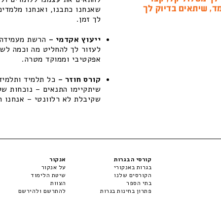
ד, שיתאים בדיוק לך
שאנחנו כתבנו, ואנחנו מלמדים
לך זמן.
ייעוץ אקדמי –
הרשת מעמידה ל
לעזור לך להחליט מה וכמה לשפ
אפקטיבי וממוקד מטרה.
קורס חוזר –
כל תלמיד ותלמידה
שקיבלת לא רלוונטי – אנחנו ת
קורסי הבגרות
אנקור
בגרות באנקורי
על אנקור
הקורסים שלנו
שיטת הלימוד
בתי הספר
הצוות
פתרון בחינות בגרות
להתרשם ולהירשם