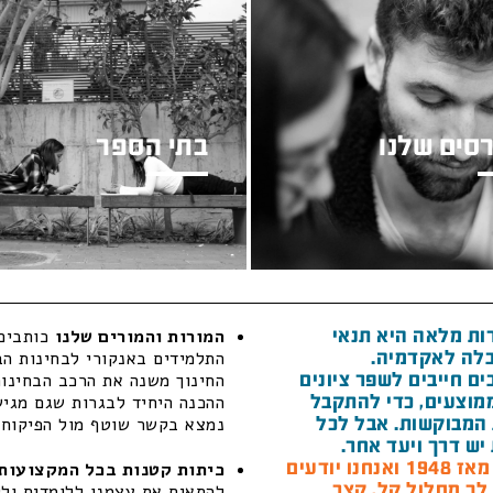
סים שלנו
בתי הספר
ות מלאה היא תנאי
המורות והמורים שלנו
כותבים 
לה לאקדמיה.
התלמידים באנקורי לבחינות הב
ם חייבים לשפר ציונים
החינוך משנה את הרכב הבחינות
מוצעים, כדי להתקבל
ההכנה היחיד לבגרות שגם מגיש 
המבוקשות. אבל לכל
נמצא בקשר שוטף מול הפיקוח ה
יש דרך ויעד אחר.
חנו יודעים
כיתות קטנות בכל המקצועות 
 לך מסלול קל, קצר
להתאים את עצמנו ללומדים ולל