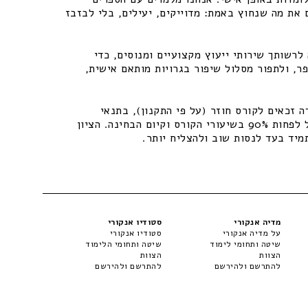
 את מה שנחוץ באמת: מדוייקים, יעילים, בלי לבזבז
רשותך שירותי ייעוץ מקצועיים ומנוסים, כדי
ר, ולתפור מסלול שיפור בגרויות מותאם אישית,
 זכאים לקורס חוזר (על פי התקנון), בתנאי
שיתקיימו התנאים – נוכחות של לפחות 90% בשיעורי הקורס וקיום הבחינה. הציון
מיד בעד לנסות שוב ולהצליח יותר.
מדיה אנקורי
סטודיו אנקורי
על מדיה אנקורי
סטודיו אנקורי
שיטה ותחומי לימוד
שיטה ותחומי הלימוד
הצוות
הצוות
להתרשם ולהירשם
להתרשם ולהירשם