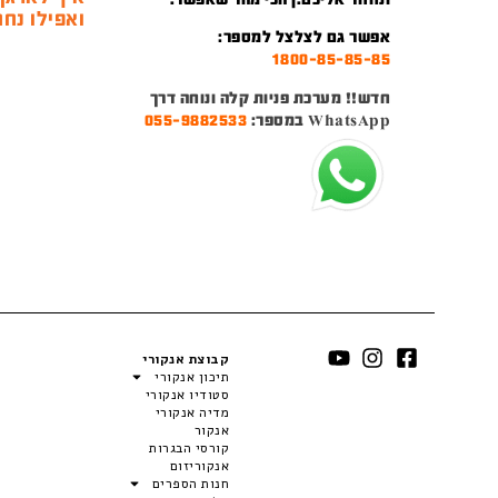
ואפילו נחמ
אפשר גם לצלצל למספר:
1800-85-85-85
חדש!! מערכת פניות קלה ונוחה דרך
WhatsApp במספר:
055-9882533
קבוצת אנקורי
תיכון אנקורי
סטודיו אנקורי
מדיה אנקורי
אנקור
קורסי הבגרות
אנקוריזום
חנות הספרים