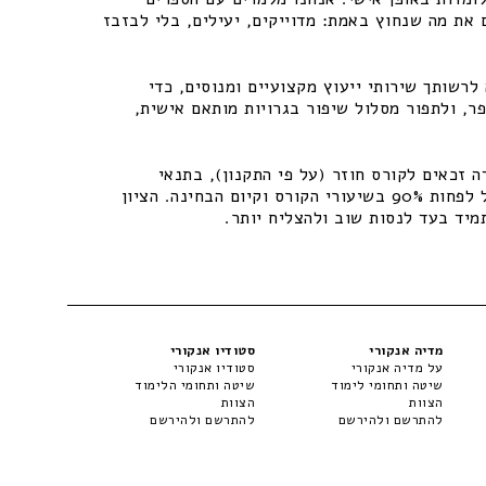
 את מה שנחוץ באמת: מדוייקים, יעילים, בלי לבזבז
רשותך שירותי ייעוץ מקצועיים ומנוסים, כדי
ר, ולתפור מסלול שיפור בגרויות מותאם אישית,
 זכאים לקורס חוזר (על פי התקנון), בתנאי
שיתקיימו התנאים – נוכחות של לפחות 90% בשיעורי הקורס וקיום הבחינה. הציון
מיד בעד לנסות שוב ולהצליח יותר.
מדיה אנקורי
סטודיו אנקורי
על מדיה אנקורי
סטודיו אנקורי
שיטה ותחומי לימוד
שיטה ותחומי הלימוד
הצוות
הצוות
להתרשם ולהירשם
להתרשם ולהירשם