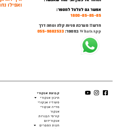
ואפילו נחמ
אפשר גם לצלצל למספר:
1800-85-85-85
חדש!! מערכת פניות קלה ונוחה דרך
WhatsApp במספר:
055-9882533
קבוצת אנקורי
תיכון אנקורי
סטודיו אנקורי
מדיה אנקורי
אנקור
קורסי הבגרות
אנקוריזום
חנות הספרים