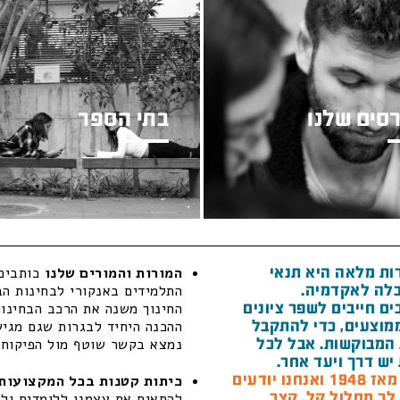
סים שלנו
בתי הספר
ות מלאה היא תנאי
המורות והמורים שלנו
כותבים 
לה לאקדמיה.
התלמידים באנקורי לבחינות הב
ם חייבים לשפר ציונים
החינוך משנה את הרכב הבחינות
מוצעים, כדי להתקבל
ההכנה היחיד לבגרות שגם מגיש 
המבוקשות. אבל לכל
נמצא בקשר שוטף מול הפיקוח ה
יש דרך ויעד אחר.
חנו יודעים
כיתות קטנות בכל המקצועות 
 לך מסלול קל, קצר
להתאים את עצמנו ללומדים ולל