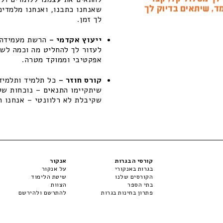
ד, שיתאים בדיוק לך
שאנחנו כתבנו, ואנחנו מלמדים
לך זמן.
ייעוץ אקדמי –
הרשת מעמידה ל
לעזור לך להחליט מה וכמה לשפ
אפקטיבי וממוקד מטרה.
קורס חוזר –
כל תלמיד ותלמידה
שקיבלת לא רלוונטי – אנחנו ת
קורסי הבגרות
אנקור
בגרות באנקורי
על אנקור
הקורסים שלנו
שיטת הלימוד
בתי הספר
הצוות
פתרון בחינות בגרות
להתרשם ולהירשם