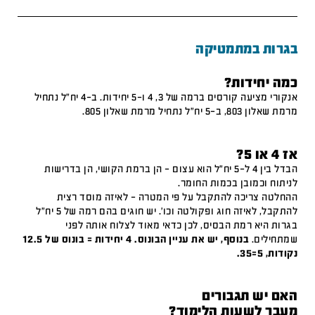
בגרות במתמטיקה
כמה יחידות?
אנקורי מציעה קורסים ברמה של 3, 4 ו-5 יחידות. ב-4 יח"ל נתחיל
מרמת שאלון 803, ב-5 יח"ל נתחיל מרמת שאלון 805.
אז 4 או 5?
הבדל בין 4 ל-5 יח"ל הוא עצום – הן ברמת הקושי, הן בדרישות
לניתוח וכמובן בכמות החומר.
ההחלטה צריכה להתקבל על פי המטרה – לאיזה מוסד רצית
להתקבל, לאיזה חוג ופקולטה וכו'. יש חוגים בהם רמה של 5 יח"ל
בגרות היא רמת הבסיס, לכן כדאי מאוד לצלוח אותה לפני
שמתחילים.
בנוסף, יש את עניין הבונוס. 4 יחידות = בונוס של 12.5
נקודות, 5=35.
האם יש תגבורים
מעבר לשעות הלימוד?