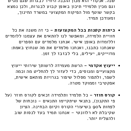
שנה. אנקורי הוא מכון ההכנה היחיד לבגרות שגם מגיש
וגם מכין תלמידי תיכון באופן קבוע לבגרות, ולכן נמצא
בקשר שוטף מול הפיקוח המקצועי במשרד החינוך,
ומעודכן תמיד.
כיתות קטנות בכל המקצועות –
כי זה משנה את כל
חוויית הלמידה, ומאפשר לנו להתאים את עצמנו ללומדים
וללומדות באופן אישי. אנחנו מלמדים עם הספרים
שאנחנו כתבנו, ואנחנו מלמדים את מה שנחוץ באמת:
מדוייקים, יעילים, בלי לבזבז לך זמן.
ייעוץ אקדמי –
הרשת מעמידה לרשותך שירותי ייעוץ
מקצועיים ומנוסים, כדי לעזור לך להחליט מה וכמה
לשפר, ולתפור מסלול שיפור בגרויות מותאם אישית,
אפקטיבי וממוקד מטרה.
קורס חוזר –
כל תלמיד ותלמידה זכאים לקורס חוזר (על
פי התקנון), בתנאי שיתקיימו התנאים – נוכחות של
לפחות 90% בשיעורי הקורס וקיום הבחינה. הציון
שקיבלת לא רלוונטי – אנחנו תמיד בעד לנסות שוב
ולהצליח יותר.