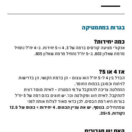
בגרות במתמטיקה
כמה יחידות?
אנקורי מציעה קורסים ברמה של 3, 4 ו-5 יחידות. ב-4 יח"ל נתחיל
מרמת שאלון 803, ב-5 יח"ל נתחיל מרמת שאלון 805.
אז 4 או 5?
הבדל בין 4 ל-5 יח"ל הוא עצום – הן ברמת הקושי, הן בדרישות
לניתוח וכמובן בכמות החומר.
ההחלטה צריכה להתקבל על פי המטרה – לאיזה מוסד רצית
להתקבל, לאיזה חוג ופקולטה וכו'. יש חוגים בהם רמה של 5 יח"ל
בגרות היא רמת הבסיס, לכן כדאי מאוד לצלוח אותה לפני
שמתחילים.
בנוסף, יש את עניין הבונוס. 4 יחידות = בונוס של 12.5
נקודות, 5=35.
האם יש תגבורים