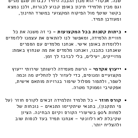
שנה. אנקורי הוא מכון ההכנה היחיד לבגרות שגם מגיש
וגם מכין תלמידי תיכון באופן קבוע לבגרות, ולכן נמצא
בקשר שוטף מול הפיקוח המקצועי במשרד החינוך,
ומעודכן תמיד.
כיתות קטנות בכל המקצועות –
כי זה משנה את כל
חוויית הלמידה, ומאפשר לנו להתאים את עצמנו ללומדים
וללומדות באופן אישי. אנחנו מלמדים עם הספרים
שאנחנו כתבנו, ואנחנו מלמדים את מה שנחוץ באמת:
מדוייקים, יעילים, בלי לבזבז לך זמן.
ייעוץ אקדמי –
הרשת מעמידה לרשותך שירותי ייעוץ
מקצועיים ומנוסים, כדי לעזור לך להחליט מה וכמה
לשפר, ולתפור מסלול שיפור בגרויות מותאם אישית,
אפקטיבי וממוקד מטרה.
קורס חוזר –
כל תלמיד ותלמידה זכאים לקורס חוזר (על
פי התקנון), בתנאי שיתקיימו התנאים – נוכחות של
לפחות 90% בשיעורי הקורס וקיום הבחינה. הציון
שקיבלת לא רלוונטי – אנחנו תמיד בעד לנסות שוב
ולהצליח יותר.