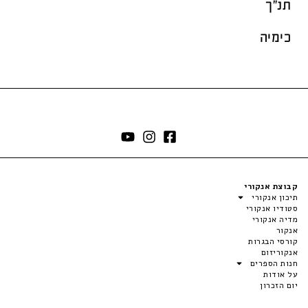
תנ"ך
כימיה
קבוצת אנקורי
תיכון אנקורי
סטודיו אנקורי
מדיה אנקורי
אנקור
קורסי הבגרות
אנקוריזום
חנות הספרים
על אודות
יום הזכרון