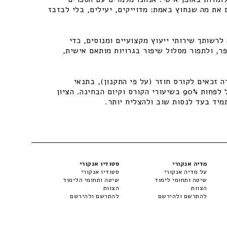
 את מה שנחוץ באמת: מדוייקים, יעילים, בלי לבזבז
רשותך שירותי ייעוץ מקצועיים ומנוסים, כדי
ר, ולתפור מסלול שיפור בגרויות מותאם אישית,
 זכאים לקורס חוזר (על פי התקנון), בתנאי
שיתקיימו התנאים – נוכחות של לפחות 90% בשיעורי הקורס וקיום הבחינה. הציון
מיד בעד לנסות שוב ולהצליח יותר.
מדיה אנקורי
סטודיו אנקורי
על מדיה אנקורי
סטודיו אנקורי
שיטה ותחומי לימוד
שיטה ותחומי הלימוד
הצוות
הצוות
להתרשם ולהירשם
להתרשם ולהירשם