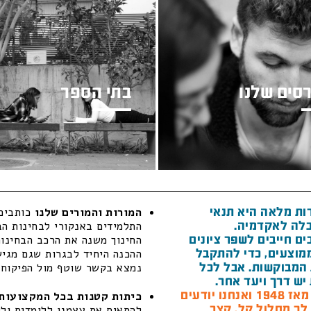
סים שלנו
בתי הספר
ות מלאה היא תנאי
המורות והמורים שלנו
כותבים 
לה לאקדמיה.
התלמידים באנקורי לבחינות הב
ם חייבים לשפר ציונים
החינוך משנה את הרכב הבחינות
מוצעים, כדי להתקבל
ההכנה היחיד לבגרות שגם מגיש 
המבוקשות. אבל לכל
נמצא בקשר שוטף מול הפיקוח ה
יש דרך ויעד אחר.
חנו יודעים
כיתות קטנות בכל המקצועות 
 לך מסלול קל, קצר
להתאים את עצמנו ללומדים ולל