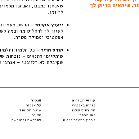
ד, שיתאים בדיוק לך
שאנחנו כתבנו, ואנחנו מלמדים
לך זמן.
ייעוץ אקדמי –
הרשת מעמידה ל
לעזור לך להחליט מה וכמה לשפ
אפקטיבי וממוקד מטרה.
קורס חוזר –
כל תלמיד ותלמידה
שקיבלת לא רלוונטי – אנחנו ת
קורסי הבגרות
אנקור
בגרות באנקורי
על אנקור
הקורסים שלנו
שיטת הלימוד
בתי הספר
הצוות
פתרון בחינות בגרות
להתרשם ולהירשם