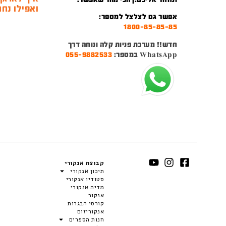
ואפילו נחמ
אפשר גם לצלצל למספר:
1800-85-85-85
חדש!! מערכת פניות קלה ונוחה דרך
WhatsApp במספר:
055-9882533
קבוצת אנקורי
תיכון אנקורי
סטודיו אנקורי
מדיה אנקורי
אנקור
קורסי הבגרות
אנקוריזום
חנות הספרים