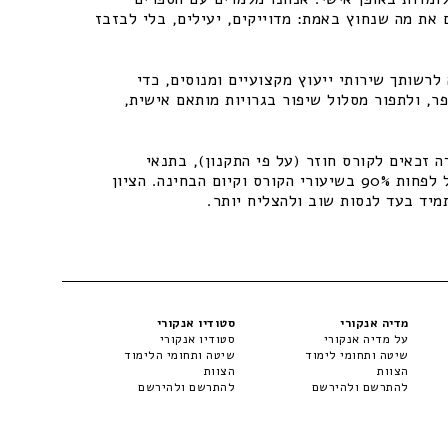
 את מה שנחוץ באמת: מדוייקים, יעילים, בלי לבזבז
רשותך שירותי ייעוץ מקצועיים ומנוסים, כדי
ר, ולתפור מסלול שיפור בגרויות מותאם אישית,
 זכאים לקורס חוזר (על פי התקנון), בתנאי
שיתקיימו התנאים – נוכחות של לפחות 90% בשיעורי הקורס וקיום הבחינה. הציון
מיד בעד לנסות שוב ולהצליח יותר.
מדיה אנקורי
סטודיו אנקורי
על מדיה אנקורי
סטודיו אנקורי
שיטה ותחומי לימוד
שיטה ותחומי הלימוד
הצוות
הצוות
להתרשם ולהירשם
להתרשם ולהירשם