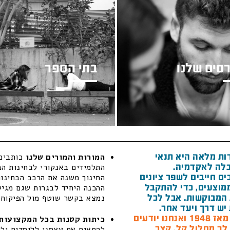
סים שלנו
בתי הספר
ות מלאה היא תנאי
המורות והמורים שלנו
כותבים 
לה לאקדמיה.
התלמידים באנקורי לבחינות הב
ם חייבים לשפר ציונים
החינוך משנה את הרכב הבחינות
מוצעים, כדי להתקבל
ההכנה היחיד לבגרות שגם מגיש 
המבוקשות. אבל לכל
נמצא בקשר שוטף מול הפיקוח ה
יש דרך ויעד אחר.
חנו יודעים
כיתות קטנות בכל המקצועות 
 לך מסלול קל, קצר
להתאים את עצמנו ללומדים ולל