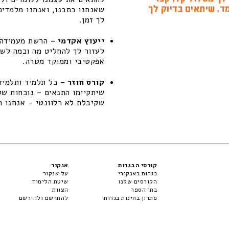
ד, שיתאים בדיוק לך
שאנחנו כתבנו, ואנחנו מלמדים
לך זמן.
ייעוץ אקדמי –
הרשת מעמידה ל
לעזור לך להחליט מה וכמה לשפ
אפקטיבי וממוקד מטרה.
קורס חוזר –
כל תלמיד ותלמידה
שקיבלת לא רלוונטי – אנחנו ת
קורסי הבגרות
אנקור
בגרות באנקורי
על אנקור
הקורסים שלנו
שיטת הלימוד
בתי הספר
הצוות
פתרון בחינות בגרות
להתרשם ולהירשם