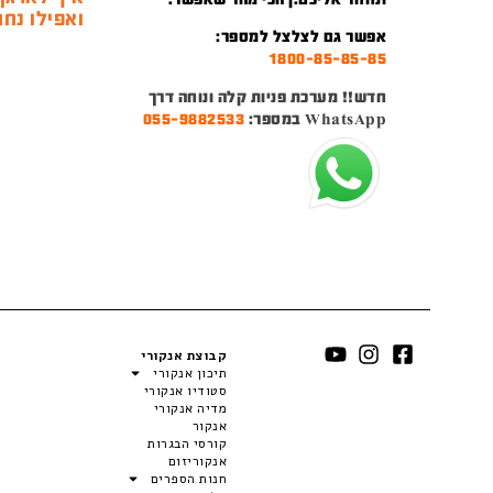
ואפילו נחמ
אפשר גם לצלצל למספר:
1800-85-85-85
חדש!! מערכת פניות קלה ונוחה דרך
WhatsApp במספר:
055-9882533
קבוצת אנקורי
תיכון אנקורי
סטודיו אנקורי
מדיה אנקורי
אנקור
קורסי הבגרות
אנקוריזום
חנות הספרים