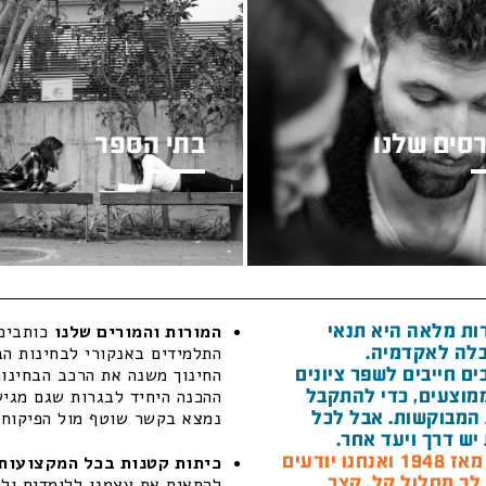
סים שלנו
בתי הספר
ות מלאה היא תנאי
המורות והמורים שלנו
כותבים 
לה לאקדמיה.
התלמידים באנקורי לבחינות הב
ם חייבים לשפר ציונים
החינוך משנה את הרכב הבחינות
מוצעים, כדי להתקבל
ההכנה היחיד לבגרות שגם מגיש 
המבוקשות. אבל לכל
נמצא בקשר שוטף מול הפיקוח ה
יש דרך ויעד אחר.
חנו יודעים
כיתות קטנות בכל המקצועות 
 לך מסלול קל, קצר
להתאים את עצמנו ללומדים ולל