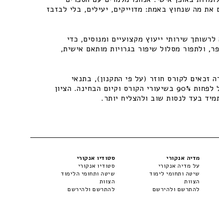
 את מה שנחוץ באמת: מדוייקים, יעילים, בלי לבזבז
רשותך שירותי ייעוץ מקצועיים ומנוסים, כדי
ר, ולתפור מסלול שיפור בגרויות מותאם אישית,
 זכאים לקורס חוזר (על פי התקנון), בתנאי
שיתקיימו התנאים – נוכחות של לפחות 90% בשיעורי הקורס וקיום הבחינה. הציון
מיד בעד לנסות שוב ולהצליח יותר.
מדיה אנקורי
סטודיו אנקורי
על מדיה אנקורי
סטודיו אנקורי
שיטה ותחומי לימוד
שיטה ותחומי הלימוד
הצוות
הצוות
להתרשם ולהירשם
להתרשם ולהירשם