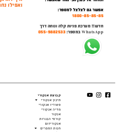
ואפילו נחמ
אפשר גם לצלצל למספר:
1800-85-85-85
חדש!! מערכת פניות קלה ונוחה דרך
WhatsApp במספר:
055-9882533
קבוצת אנקורי
תיכון אנקורי
סטודיו אנקורי
מדיה אנקורי
אנקור
קורסי הבגרות
אנקוריזום
חנות הספרים