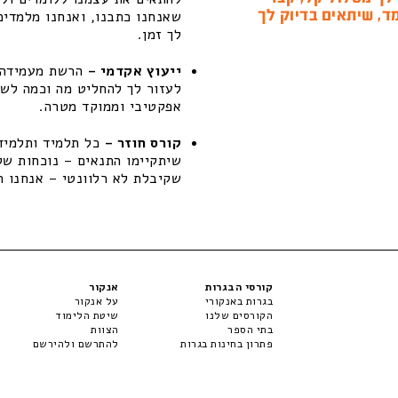
ד, שיתאים בדיוק לך
שאנחנו כתבנו, ואנחנו מלמדים
לך זמן.
ייעוץ אקדמי –
הרשת מעמידה ל
לעזור לך להחליט מה וכמה לשפ
אפקטיבי וממוקד מטרה.
קורס חוזר –
כל תלמיד ותלמידה
שקיבלת לא רלוונטי – אנחנו ת
קורסי הבגרות
אנקור
בגרות באנקורי
על אנקור
הקורסים שלנו
שיטת הלימוד
בתי הספר
הצוות
פתרון בחינות בגרות
להתרשם ולהירשם