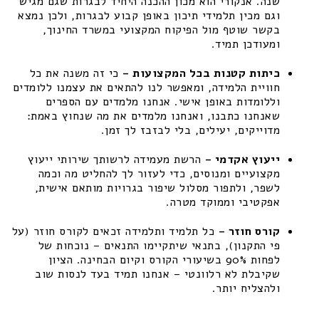
שנה. אנקורי הוא מכון ההכנה היחיד לבגרות שגם מגיש
וגם מכין תלמידי תיכון באופן קבוע לבגרות, ולכן נמצא
בקשר שוטף מול הפיקוח המקצועי במשרד החינוך,
ומעודכן תמיד.
כיתות קטנות בכל המקצועות –
כי זה משנה את כל
חוויית הלמידה, ומאפשר לנו להתאים את עצמנו ללומדים
וללומדות באופן אישי. אנחנו מלמדים עם הספרים
שאנחנו כתבנו, ואנחנו מלמדים את מה שנחוץ באמת:
מדוייקים, יעילים, בלי לבזבז לך זמן.
ייעוץ אקדמי –
הרשת מעמידה לרשותך שירותי ייעוץ
מקצועיים ומנוסים, כדי לעזור לך להחליט מה וכמה
לשפר, ולתפור מסלול שיפור בגרויות מותאם אישית,
אפקטיבי וממוקד מטרה.
קורס חוזר –
כל תלמיד ותלמידה זכאים לקורס חוזר (על
פי התקנון), בתנאי שיתקיימו התנאים – נוכחות של
לפחות 90% בשיעורי הקורס וקיום הבחינה. הציון
שקיבלת לא רלוונטי – אנחנו תמיד בעד לנסות שוב
ולהצליח יותר.