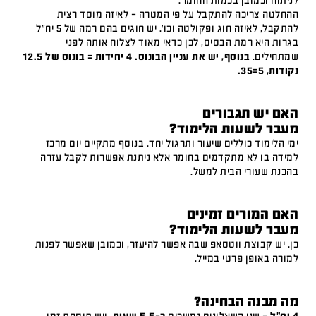
לניתוח וכמובן בכמות החומר.
ההחלטה צריכה להתקבל על פי המטרה – לאיזה מוסד רצית
להתקבל, לאיזה חוג ופקולטה וכו'. יש חוגים בהם רמה של 5 יח"ל
בגרות היא רמת הבסיס, לכן כדאי מאוד לצלוח אותה לפני
שמתחילים.
בנוסף, יש את עניין הבונוס. 4 יחידות = בונוס של 12.5
נקודות, 5=35.
האם יש תגבורים
מעבר לשעות הלימוד?
ימי הלימוד כוללים שיעור ותרגול יחד. בנוסף מתקיים יום מרכז
למידה בו לא מתקדמים בחומר אלא ניתנת אפשרות לקבל עזרה
בהכנת שעורי הבית למשל.
האם המורים זמינים
מעבר לשעות הלימוד?
כן. יש קבוצת ווטסאפ שבה אפשר להיעזר, וכמובן שאפשר לפנות
למורה באופן פרטי במייל.
מה מבנה הבחינה?