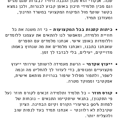
שנה. אנקורי הוא מכון ההכנה היחיד לבגרות שגם מגיש
וגם מכין תלמידי תיכון באופן קבוע לבגרות, ולכן נמצא
בקשר שוטף מול הפיקוח המקצועי במשרד החינוך,
ומעודכן תמיד.
כיתות קטנות בכל המקצועות –
כי זה משנה את כל
חוויית הלמידה, ומאפשר לנו להתאים את עצמנו ללומדים
וללומדות באופן אישי. אנחנו מלמדים עם הספרים
שאנחנו כתבנו, ואנחנו מלמדים את מה שנחוץ באמת:
מדוייקים, יעילים, בלי לבזבז לך זמן.
ייעוץ אקדמי –
הרשת מעמידה לרשותך שירותי ייעוץ
מקצועיים ומנוסים, כדי לעזור לך להחליט מה וכמה
לשפר, ולתפור מסלול שיפור בגרויות מותאם אישית,
אפקטיבי וממוקד מטרה.
קורס חוזר –
כל תלמיד ותלמידה זכאים לקורס חוזר (על
פי התקנון), בתנאי שיתקיימו התנאים – נוכחות של
לפחות 90% בשיעורי הקורס וקיום הבחינה. הציון
שקיבלת לא רלוונטי – אנחנו תמיד בעד לנסות שוב
ולהצליח יותר.