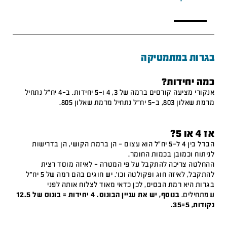
בגרות במתמטיקה
כמה יחידות?
אנקורי מציעה קורסים ברמה של 3, 4 ו-5 יחידות. ב-4 יח"ל נתחיל
מרמת שאלון 803, ב-5 יח"ל נתחיל מרמת שאלון 805.
אז 4 או 5?
הבדל בין 4 ל-5 יח"ל הוא עצום – הן ברמת הקושי, הן בדרישות
לניתוח וכמובן בכמות החומר.
ההחלטה צריכה להתקבל על פי המטרה – לאיזה מוסד רצית
להתקבל, לאיזה חוג ופקולטה וכו'. יש חוגים בהם רמה של 5 יח"ל
בגרות היא רמת הבסיס, לכן כדאי מאוד לצלוח אותה לפני
שמתחילים.
בנוסף, יש את עניין הבונוס. 4 יחידות = בונוס של 12.5
נקודות, 5=35.