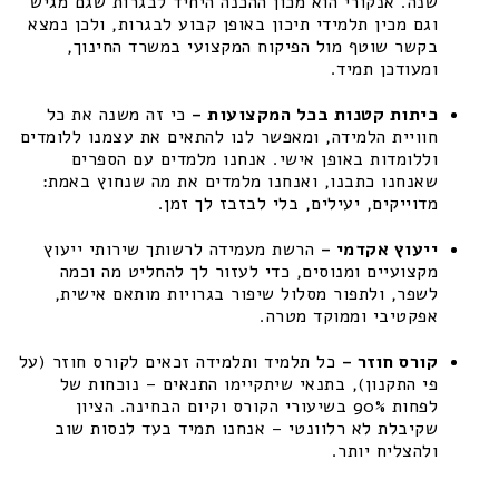
שנה. אנקורי הוא מכון ההכנה היחיד לבגרות שגם מגיש
וגם מכין תלמידי תיכון באופן קבוע לבגרות, ולכן נמצא
בקשר שוטף מול הפיקוח המקצועי במשרד החינוך,
ומעודכן תמיד.
כיתות קטנות בכל המקצועות –
כי זה משנה את כל
חוויית הלמידה, ומאפשר לנו להתאים את עצמנו ללומדים
וללומדות באופן אישי. אנחנו מלמדים עם הספרים
שאנחנו כתבנו, ואנחנו מלמדים את מה שנחוץ באמת:
מדוייקים, יעילים, בלי לבזבז לך זמן.
ייעוץ אקדמי –
הרשת מעמידה לרשותך שירותי ייעוץ
מקצועיים ומנוסים, כדי לעזור לך להחליט מה וכמה
לשפר, ולתפור מסלול שיפור בגרויות מותאם אישית,
אפקטיבי וממוקד מטרה.
קורס חוזר –
כל תלמיד ותלמידה זכאים לקורס חוזר (על
פי התקנון), בתנאי שיתקיימו התנאים – נוכחות של
לפחות 90% בשיעורי הקורס וקיום הבחינה. הציון
שקיבלת לא רלוונטי – אנחנו תמיד בעד לנסות שוב
ולהצליח יותר.