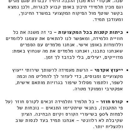
שנה. אנקורי הוא מכון ההכנה היחיד לבגרות שגם מגיש
וגם מכין תלמידי תיכון באופן קבוע לבגרות, ולכן נמצא
בקשר שוטף מול הפיקוח המקצועי במשרד החינוך,
ומעודכן תמיד.
כיתות קטנות בכל המקצועות –
כי זה משנה את כל
חוויית הלמידה, ומאפשר לנו להתאים את עצמנו ללומדים
וללומדות באופן אישי. אנחנו מלמדים עם הספרים
שאנחנו כתבנו, ואנחנו מלמדים את מה שנחוץ באמת:
מדוייקים, יעילים, בלי לבזבז לך זמן.
ייעוץ אקדמי –
הרשת מעמידה לרשותך שירותי ייעוץ
מקצועיים ומנוסים, כדי לעזור לך להחליט מה וכמה
לשפר, ולתפור מסלול שיפור בגרויות מותאם אישית,
אפקטיבי וממוקד מטרה.
קורס חוזר –
כל תלמיד ותלמידה זכאים לקורס חוזר (על
פי התקנון), בתנאי שיתקיימו התנאים – נוכחות של
לפחות 90% בשיעורי הקורס וקיום הבחינה. הציון
שקיבלת לא רלוונטי – אנחנו תמיד בעד לנסות שוב
ולהצליח יותר.